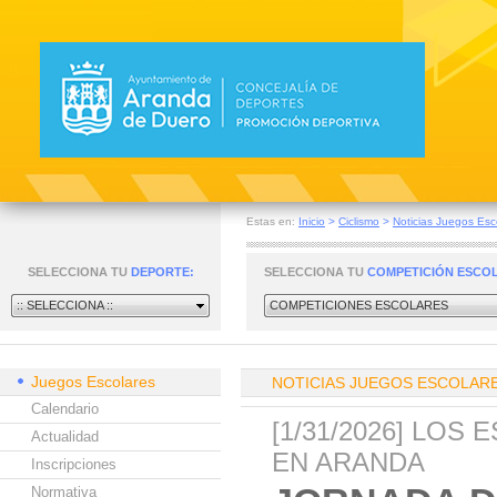
Estas en:
Inicio
>
Ciclismo
>
Noticias Juegos Esc
SELECCIONA TU
DEPORTE:
SELECCIONA TU
COMPETICIÓN ESCO
:: SELECCIONA ::
COMPETICIONES ESCOLARES
Juegos Escolares
NOTICIAS JUEGOS ESCOLAR
Calendario
[1/31/2026] LO
Actualidad
EN ARANDA
Inscripciones
Normativa