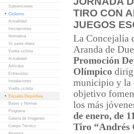
JORNADA D
Subvenciones
TIRO CON A
Ciclismo
Actualidad
JUEGOS E
Inscripciones
La Concejalía 
Normativa
Vc junior ribera
Aranda de Due
Vuelta ciclista
Promoción Dep
Actualidad
Artículos
Olímpico
dirig
Entrevistas
municipio y la
Instalaciones
Vuelta ciclista
objetivo foment
Escuela Deportiva
los más jóvene
Bases y Normas
Programa
de enero, de 1
Galería de Imágenes
Tiro “Andrés 
Cuerpo Técnico
Alumnos