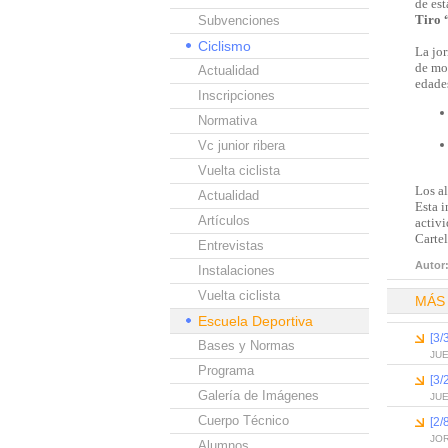
de est
Tiro 
Subvenciones
Ciclismo
La jor
de mon
Actualidad
edade
Inscripciones
Normativa
Vc junior ribera
Vuelta ciclista
Los al
Actualidad
Esta 
Artículos
activi
Carte
Entrevistas
Autor
Instalaciones
Vuelta ciclista
MÁS
Escuela Deportiva
[3/
Bases y Normas
JU
Programa
[3
Galería de Imágenes
JU
Cuerpo Técnico
[2/
JO
Alumnos