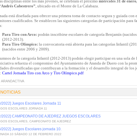
as disciplinas entre los más jóvenes, se celebrará el próximo
miércoles 31 de enero
“Andrés Cabestrero”
, ubicado en el Monte de La Calabaza.
nada está diseñada para ofrecer una primera toma de contacto segura y guiada con e
itores cualificados. Se establecen las siguientes categorías de participación para f
s:
Para Tiro con Arco:
podrán inscribirse escolares de categoría Benjamín (nacidos
(2012-2013).
Para Tiro Olímpico:
la convocatoria está abierta para las categorías Infantil (
(nacidos entre 2006 y 2009).
umnos de la categoría Infantil (2012-2013) podrán elegir participar en una sola de 
iniciativa refuerza el compromiso del Ayuntamiento de Aranda de Duero con la promo
dades diversificadas que contribuyan a la formación y el desarrollo integral de los 
l:
Cartel Jornada Tiro con Arco y Tiro Olímpico.pdf
:
ARANDACTIVA
 NOTICIAS
3/2022] Juegos Escolares Jornada 11
EGOS ESCOLARES JORNADA 11
/2/2022] CAMPEONATO DE AJEDREZ JUEGOS ESCOLARES
EGOS ESCOLARES, CAMPEONATO DE AJEDREZ
8/2022] Juegos Escolares jornada 10.
RNADA 10 SÁBADO 12 DE FEBRERO 2022