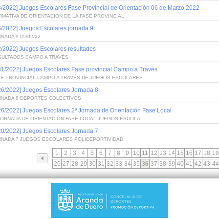
8/2022] Juegos Escolares Fase Provincial de Orientación 06 de Marzo 2022
MATIVA DE ORIENTACIÓN DE LA FASE PROVINCIAL
6/2022] Juegos Escolares jornada 9
NADA 9 05/02/22
2/2022] Juegos Escolares resultados
SULTADOS CAMPO A TRAVÉS
31/2022] Juegos Escolares Fase provincial Campo a Través
SE PROVINCIAL CAMPO A TRAVÉS DE JUEGOS ESCOLARES
26/2022] Juegos Escolares Jornada 8
RNADA 8 DEPORTES COLECTIVOS
26/2022] Juegos Escolares 2ª Jornada de Orientación Fase Local
 JORNADA DE ORIENTACIÓN FASE LOCAL JUEGOS ESCOLA
20/2022] Juegos Escolares Jornada 7
RNADA 7 JUEGOS ESCOLARES POLIDEPORTIVIDAD
1
2
3
4
5
6
7
8
9
10
11
12
13
14
15
16
17
18
19
26
27
28
29
30
31
32
33
34
35
36
37
38
39
40
41
42
43
44