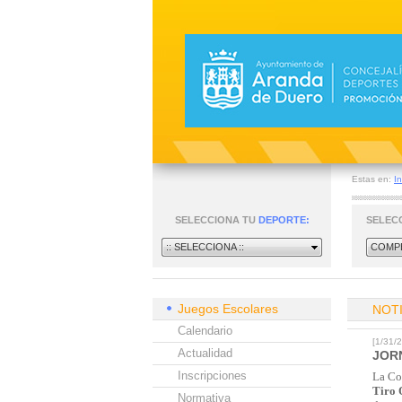
Estas en:
In
SELECCIONA TU
DEPORTE:
SELEC
:: SELECCIONA ::
COMPE
Juegos Escolares
NOT
Calendario
[1/31
Actualidad
JOR
Inscripciones
La Co
Tiro 
Normativa