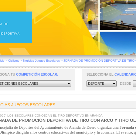
icio
>
Ciclismo
>
Noticias Juegos Escolares
>
JORNADA DE PROMOCIÓN DEPORTIVA DE TIRO C
CIONA TU
COMPETICIÓN ESCOLAR:
SELECCIONA EL
CALENDARIO
TICIONES ESCOLARES
DEPORTE
DESDE
ICIAS JUEGOS ESCOLARES
/2026] LOS ESCOLARES CONOZCAN EL TIRO DEPORTIVO EN ARANDA
NADA DE PROMOCIÓN DEPORTIVA DE TIRO CON ARCO Y TIRO O
ncejalía de Deportes del Ayuntamiento de Aranda de Duero organiza una
Jornada 
Olímpico
dirigida a los centros educativos del municipio y la comarca. El evento, 