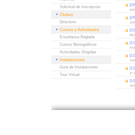
[2/
Solicitud de Inscripción
NOR
Clubes
[2/
Directorio
JOR
Cursos y Actividades
[2/
RE
Enseñanza Reglada
[1/
Cursos Monográficos
FA
Actividades Dirigidas
[1/
Instalaciones
JO
Guía de Instalaciones
[1/
2ª
Tour Virtual
[1/
JO