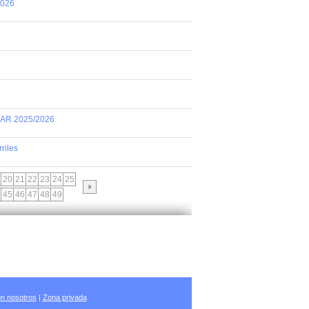
2026
AR 2025/2026
riles
20
21
22
23
24
25
45
46
47
48
49
n nosotros
|
Zona privada