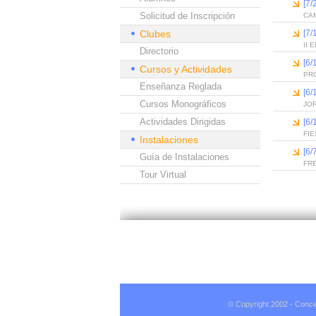
[7/
Solicitud de Inscripción
CAM
Clubes
[7/
II
Directorio
[6
Cursos y Actividades
PR
Enseñanza Reglada
[6
Cursos Monográficos
JO
Actividades Dirigidas
[6
FIE
Instalaciones
[6/
Guía de Instalaciones
FR
Tour Virtual
© Copyright 2002 - Conce