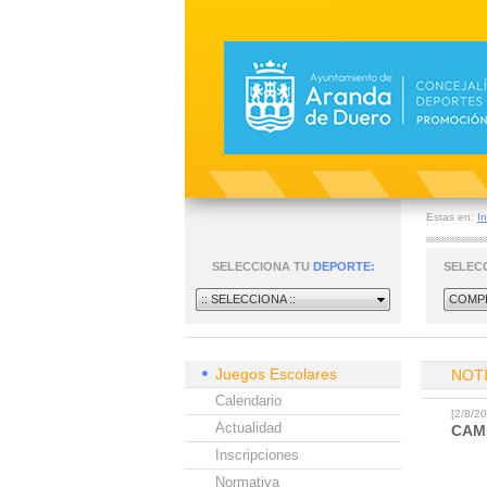
Estas en:
In
SELECCIONA TU
DEPORTE:
SELEC
:: SELECCIONA ::
COMPE
Juegos Escolares
NOT
Calendario
[2/8/
Actualidad
CAM
Inscripciones
Normativa