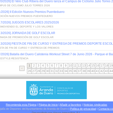
20/2026] El Velo Club Ribera del Duero lanza el Campus de Ciclismo Julio Torres 
PUS DE CICLISMO JULIO TORRES 2026
1/2026] II Edición Nuevos Premios Puenteduero
 EDICIÓN NUEVOS PREMIOS PUENTEDUERO
/17/2026] JUEGOS ESCOLARES 2025/2026
OMOVIENDO EL DEPORTE Y LOS VALORES
/13/2026] JORNADA DE GOLF ESCOLAR
RNADA DE PROMOCIÓN DE GOLF ESCOLAR
/13/2026] FIESTA DE FIN DE CURSO Y ENTREGA DE PREMIOS DEPORTE ESCOL
STA DE FIN DE CURSO Y ENTREGA DE PREMIOS
7/2026] Batalla del Duero Calistenia Workout Street 7 de Junio 2026 - Parque el Bar
EESTYLE-RESISTENCIA
1
2
3
4
5
6
7
8
9
10
11
12
13
14
15
16
17
18
19
26
27
28
29
30
31
32
33
34
35
36
37
38
39
40
41
42
43
44
Recomienda esta Página
|
Página de Inicio
|
Añadir a favoritos
|
Noticias sindicadas
jalía de Deportes del Ayuntamiento de Aranda de Duero
|
Política de privacidad
|
Contacta co
Desarrollado por
Viavox Interactive
, S.L
.