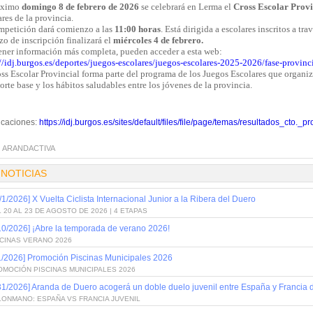
óximo
domingo 8 de febrero de 2026
se celebrará en Lerma el
Cross Escolar Provi
res de la provincia.
mpetición dará comienzo a las
11:00 horas
. Está dirigida a escolares inscritos a tr
zo de inscripción finalizará el
miércoles 4 de febrero.
tener información más completa, pueden acceder a esta web:
://idj.burgos.es/deportes/juegos-escolares/juegos-escolares-2025-2026/fase-provin
ss Escolar Provincial forma parte del programa de los Juegos Escolares que organiz
orte base y los hábitos saludables entre los jóvenes de la provincia.
ficaciones:
https://idj.burgos.es/sites/default/files/file/page/temas/resultados_cto._
:
ARANDACTIVA
 NOTICIAS
/1/2026] X Vuelta Ciclista Internacional Junior a la Ribera del Duero
 20 AL 23 DE AGOSTO DE 2026 | 4 ETAPAS
10/2026] ¡Abre la temporada de verano 2026!
SCINAS VERANO 2026
1/2026] Promoción Piscinas Municipales 2026
OMOCIÓN PISCINAS MUNICIPALES 2026
31/2026] Aranda de Duero acogerá un doble duelo juvenil entre España y Francia
LONMANO: ESPAÑA VS FRANCIA JUVENIL