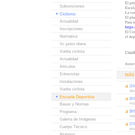
El pr
Subvenciones
Escola
La co
Ciclismo
El pla
Actualidad
Para 
https
Inscripciones
El Cro
Normativa
el dep
Vc junior ribera
Vuelta ciclista
Clasi
Actualidad
Autor
Artículos
Entrevistas
MÁS
Instalaciones
[10
Vuelta ciclista
DEL
Escuela Deportiva
[9/
Bases y Normas
PI
[9/
Programa
PR
Galería de Imágenes
[7/
Cuerpo Técnico
BA
Alumnos