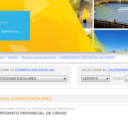
icio
>
Ciclismo
>
Noticias Juegos Escolares
>
CAMPEONATO PROVINCIAL DE CROSS
CIONA TU
COMPETICIÓN ESCOLAR:
SELECCIONA EL
CALENDARIO
TICIONES ESCOLARES
DEPORTE
DESDE
ICIAS JUEGOS ESCOLARES
2026] LERMA ACOGE EL CROSS ESCOLAR PROVINCIAL
PEONATO PROVINCIAL DE CROSS