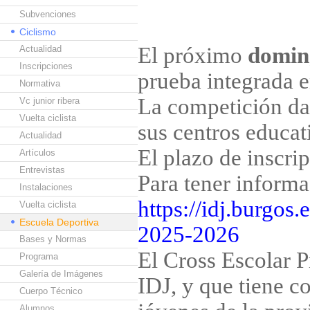
Subvenciones
Ciclismo
El próximo
doming
Actualidad
Inscripciones
prueba integrada e
Normativa
La competición da
Vc junior ribera
Vuelta ciclista
sus centros educat
Actualidad
El plazo de inscrip
Artículos
Entrevistas
Para tener inform
Instalaciones
https://idj.burgos
Vuelta ciclista
Escuela Deportiva
2025-2026
Bases y Normas
El Cross Escolar P
Programa
Galería de Imágenes
IDJ, y que tiene c
Cuerpo Técnico
Alumnos