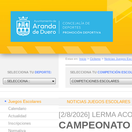
Estas en:
Inicio
>
Ciclismo
>
Noticias Juegos Esc
SELECCIONA TU
DEPORTE:
SELECCIONA TU
COMPETICIÓN ESCO
:: SELECCIONA ::
COMPETICIONES ESCOLARES
Juegos Escolares
NOTICIAS JUEGOS ESCOLARES
Calendario
[2/8/2026] LERMA A
Actualidad
CAMPEONATO 
Inscripciones
Normativa