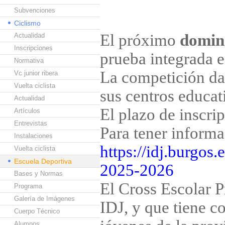
Subvenciones
Ciclismo
El próximo
doming
Actualidad
Inscripciones
prueba integrada e
Normativa
La competición da
Vc junior ribera
Vuelta ciclista
sus centros educat
Actualidad
El plazo de inscrip
Artículos
Entrevistas
Para tener inform
Instalaciones
https://idj.burgos
Vuelta ciclista
Escuela Deportiva
2025-2026
Bases y Normas
El Cross Escolar P
Programa
Galería de Imágenes
IDJ, y que tiene c
Cuerpo Técnico
Alumnos