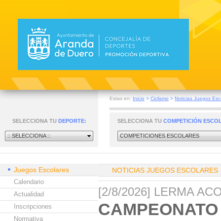
Estas en:
Inicio
>
Ciclismo
>
Noticias Juegos Esc
SELECCIONA TU
DEPORTE:
SELECCIONA TU
COMPETICIÓN ESCO
:: SELECCIONA ::
COMPETICIONES ESCOLARES
Juegos Escolares
NOTICIAS JUEGOS ESCOLARES
Calendario
[2/8/2026] LERMA A
Actualidad
CAMPEONATO 
Inscripciones
Normativa