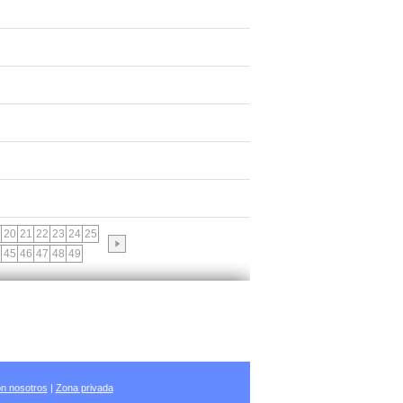
20
21
22
23
24
25
45
46
47
48
49
n nosotros
|
Zona privada