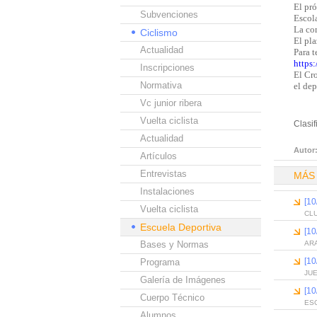
El pr
Subvenciones
Escola
La co
Ciclismo
El pla
Actualidad
Para 
https
Inscripciones
El Cro
Normativa
el dep
Vc junior ribera
Vuelta ciclista
Clasi
Actualidad
Autor
Artículos
Entrevistas
MÁS
Instalaciones
[1
Vuelta ciclista
CLU
Escuela Deportiva
[1
Bases y Normas
AR
[1
Programa
JU
Galería de Imágenes
[1
Cuerpo Técnico
ESC
Alumnos