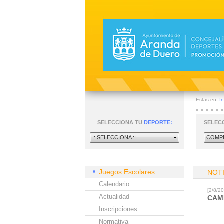
Estas en:
In
SELECCIONA TU
DEPORTE:
SELEC
:: SELECCIONA ::
COMPE
Juegos Escolares
NOT
Calendario
[2/8/
Actualidad
CAM
Inscripciones
Normativa