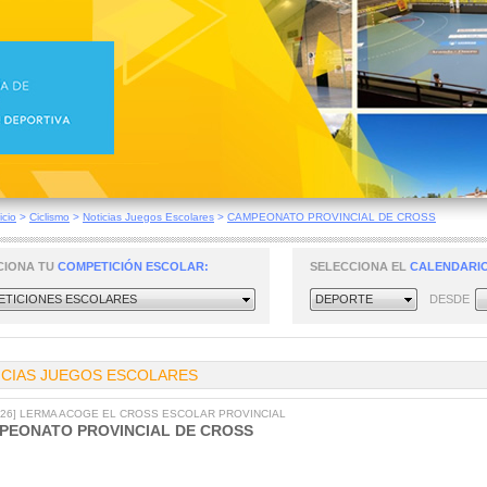
icio
>
Ciclismo
>
Noticias Juegos Escolares
>
CAMPEONATO PROVINCIAL DE CROSS
CIONA TU
COMPETICIÓN ESCOLAR:
SELECCIONA EL
CALENDARIO
TICIONES ESCOLARES
DEPORTE
DESDE
ICIAS JUEGOS ESCOLARES
2026] LERMA ACOGE EL CROSS ESCOLAR PROVINCIAL
PEONATO PROVINCIAL DE CROSS