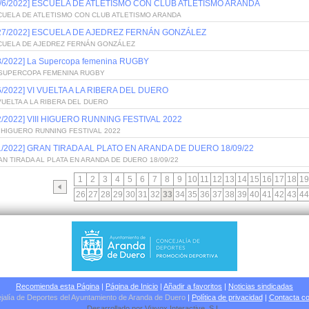
0/6/2022] ESCUELA DE ATLETISMO CON CLUB ATLETISMO ARANDA
CUELA DE ATLETISMO CON CLUB ATLETISMO ARANDA
/27/2022] ESCUELA DE AJEDREZ FERNÁN GONZÁLEZ
CUELA DE AJEDREZ FERNÁN GONZÁLEZ
/8/2022] La Supercopa femenina RUGBY
 SUPERCOPA FEMENINA RUGBY
/6/2022] VI VUELTA A LA RIBERA DEL DUERO
VUELTA A LA RIBERA DEL DUERO
/2/2022] VIII HIGUERO RUNNING FESTIVAL 2022
I HIGUERO RUNNING FESTIVAL 2022
/1/2022] GRAN TIRADA AL PLATO EN ARANDA DE DUERO 18/09/22
N TIRADA AL PLATA EN ARANDA DE DUERO 18/09/22
1
2
3
4
5
6
7
8
9
10
11
12
13
14
15
16
17
18
19
26
27
28
29
30
31
32
33
34
35
36
37
38
39
40
41
42
43
44
Recomienda esta Página
|
Página de Inicio
|
Añadir a favoritos
|
Noticias sindicadas
jalía de Deportes del Ayuntamiento de Aranda de Duero
|
Política de privacidad
|
Contacta co
Desarrollado por
Viavox Interactive
, S.L
.