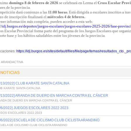
óximo
domingo 8 de febrero de 2026
se celebrará en Lerma el
Cross Escolar Provi
res de la provincia.
mpetición dará comienzo a las
11:00 horas
. Está dirigida a escolares inscritos a tr
zo de inscripción finalizará el
miércoles 4 de febrero.
tener información más completa, pueden acceder a esta web:
://idj.burgos.es/deportes/juegos-escolares/juegos-escolares-2025-2026/fase-provin
ss Escolar Provincial forma parte del programa de los Juegos Escolares que organiz
orte base y los hábitos saludables entre los jóvenes de la provincia.
ficaciones:
https://idj.burgos.es/sites/default/files/file/page/temas/resultados_cto._
:
ARANDACTIVA
 NOTICIAS
0/13/2022] CLUB KARATE SANTA CATALINA
B KARATE SANTA CATALINA
0/13/2022] ARANDA DE DUERO EN MARCHA CONTRA EL CÁNCER
ANDA DE DUERO EN MARCHA CONTRA EL CÁNCER
0/6/2022] JUEGOS ESCOLARES 2022 2023
EGOS ESCOLARES 2022 2023
0/6/2022] ESCUELA DE CICLISMO CLUB CICLISTA ARANDINO
UELA DE CICLISMO CLUB CICLISTA ARANDINO