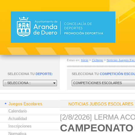
Estas en:
Inicio
>
Ciclismo
>
Noticias Juegos Esc
SELECCIONA TU
DEPORTE:
SELECCIONA TU
COMPETICIÓN ESCO
:: SELECCIONA ::
COMPETICIONES ESCOLARES
Juegos Escolares
NOTICIAS JUEGOS ESCOLARES
Calendario
[2/8/2026] LERMA A
Actualidad
CAMPEONATO 
Inscripciones
Normativa