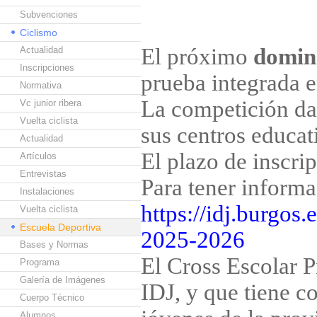
Subvenciones
Ciclismo
El próximo
doming
Actualidad
Inscripciones
prueba integrada e
Normativa
La competición da
Vc junior ribera
Vuelta ciclista
sus centros educat
Actualidad
El plazo de inscrip
Artículos
Entrevistas
Para tener inform
Instalaciones
https://idj.burgos
Vuelta ciclista
Escuela Deportiva
2025-2026
Bases y Normas
El Cross Escolar P
Programa
Galería de Imágenes
IDJ, y que tiene c
Cuerpo Técnico
Alumnos