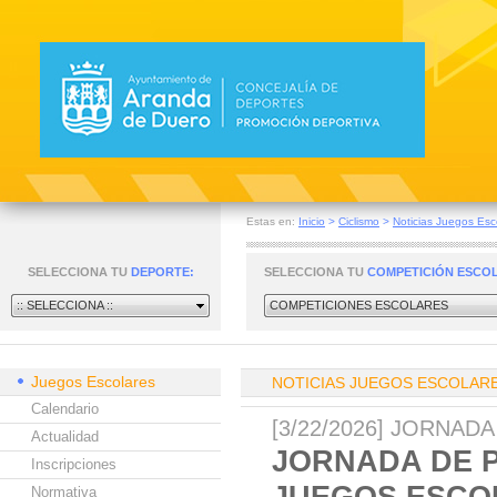
Estas en:
Inicio
>
Ciclismo
>
Noticias Juegos Esc
SELECCIONA TU
DEPORTE:
SELECCIONA TU
COMPETICIÓN ESCO
:: SELECCIONA ::
COMPETICIONES ESCOLARES
Juegos Escolares
NOTICIAS JUEGOS ESCOLAR
Calendario
[3/22/2026] JORNA
Actualidad
JORNADA DE P
Inscripciones
JUEGOS ESCO
Normativa