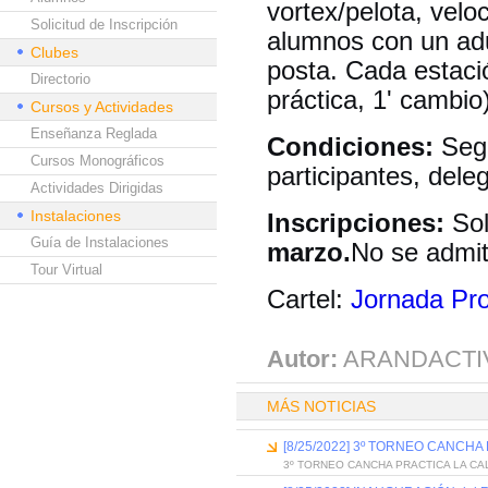
vortex/pelota, velo
Solicitud de Inscripción
alumnos con un adu
Clubes
posta. Cada estació
Directorio
práctica, 1' cambio)
Cursos y Actividades
Enseñanza Reglada
Condiciones:
Segu
Cursos Monográficos
participantes, del
Actividades Dirigidas
Instalaciones
Inscripciones:
Sol
Guía de Instalaciones
marzo.
No se admit
Tour Virtual
Cartel:
Jornada Pro
Autor:
ARANDACTI
MÁS NOTICIAS
[8/25/2022] 3º TORNEO CANCHA
3º TORNEO CANCHA PRACTICA LA CA