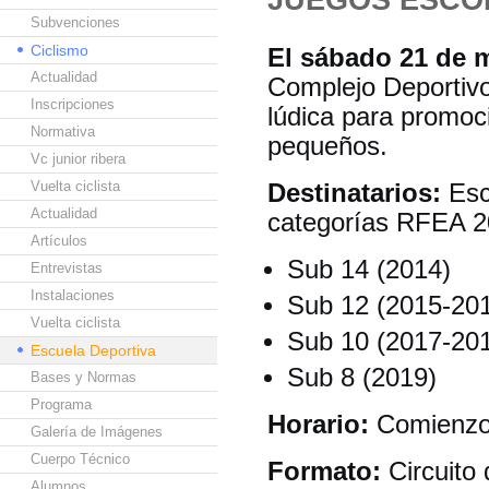
Subvenciones
Ciclismo
El sábado 21 de 
Actualidad
Complejo Deportivo
Inscripciones
lúdica para promoci
Normativa
pequeños.
Vc junior ribera
Vuelta ciclista
Destinatarios:
Esco
Actualidad
categorías RFEA 2
Artículos
Sub 14 (2014)
Entrevistas
Instalaciones
Sub 12 (2015-20
Vuelta ciclista
Sub 10 (2017-20
Escuela Deportiva
Sub 8 (2019)
Bases y Normas
Programa
Horario:
Comienzo 
Galería de Imágenes
Cuerpo Técnico
Formato:
Circuito 
Alumnos