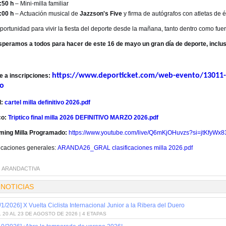
:50 h
– Mini-milla familiar
:00 h
– Actuación musical de
Jazzson's Five
y firma de autógrafos con atletas de é
ortunidad para vivir la fiesta del deporte desde la mañana, tanto dentro como fuera
speramos a todos para hacer de este 16 de mayo un gran día de deporte, inclus
https://www.deporticket.com/web-evento/13011-x
e a inscripciones:
o
l:
cartel milla definitivo 2026.pdf
co:
Triptico final milla 2026 DEFINITIVO MARZO 2026.pdf
ming Milla Programado:
https://www.youtube.com/live/Q6mKjOHuvzs?si=jtKfyWx
ficaciones generales:
ARANDA26_GRAL clasificaciones milla 2026.pdf
:
ARANDACTIVA
 NOTICIAS
/1/2026] X Vuelta Ciclista Internacional Junior a la Ribera del Duero
 20 AL 23 DE AGOSTO DE 2026 | 4 ETAPAS