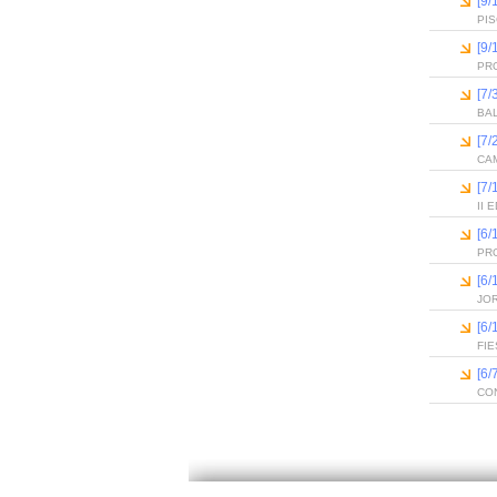
[9/
PI
[9/
PR
[7/
BA
[7/
CAM
[7/
II
[6
PR
[6
JO
[6
FIE
[6
CO