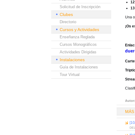
12
Solicitud de Inscripción
13
Clubes
Una op
Directorio
¡Os e
Cursos y Actividades
Enseñanza Reglada
Cursos Monográficos
Enlac
duer
Actividades Dirigidas
Instalaciones
Carte
Guía de Instalaciones
Tripti
Tour Virtual
Strea
Clasi
Autor
MÁS
[10
DEL