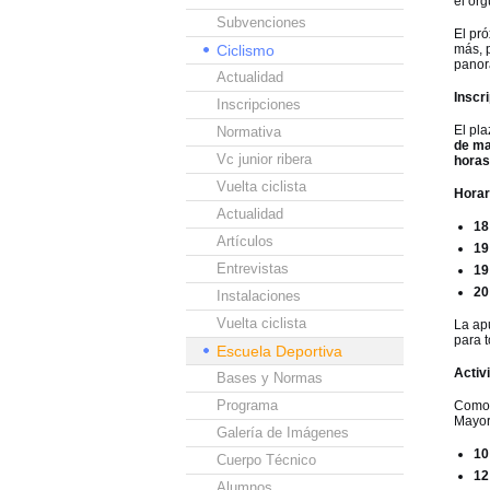
el or
Subvenciones
El pr
Ciclismo
más, p
panor
Actualidad
Inscr
Inscripciones
El pla
Normativa
de m
Vc junior ribera
horas
Vuelta ciclista
Horar
Actualidad
18
Artículos
19
Entrevistas
19
20
Instalaciones
Vuelta ciclista
La ap
para 
Escuela Deportiva
Activ
Bases y Normas
Programa
Como 
Mayor
Galería de Imágenes
10
Cuerpo Técnico
12
Alumnos