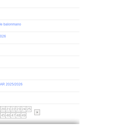
 de balonmano
2026
AR 2025/2026
20
21
22
23
24
25
45
46
47
48
49