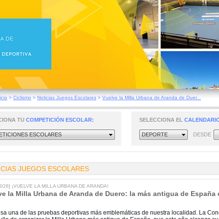
icio
>
Ciclismo
>
Noticias Juegos Escolares
>
Vuelve la Milla Urbana de Aranda de Duer...
CIONA TU
COMPETICIÓN ESCOLAR:
SELECCIONA EL
CALENDARIO
TICIONES ESCOLARES
DEPORTE
DESDE
ICIAS JUEGOS ESCOLARES
/2026] ¡VUELVE LA MILLA URBANA DE ARANDA!
ve la Milla Urbana de Aranda de Duero: la más antigua de España 
sa una de las pruebas deportivas más emblemáticas de nuestra localidad. La Con