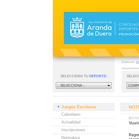
Estas en:
In
SELECCIONA TU
DEPORTE:
SELEC
:: SELECCIONA ::
COMPE
Juegos Escolares
NOT
Calendario
[5/17
Actualidad
Vuel
Inscripciones
Regre
Normativa