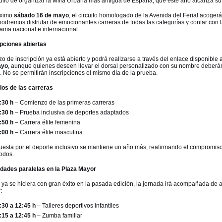
gullo de organizar la Milla Urbana más antigua de España, que este año alcanza s
óximo
sábado
16 de mayo
, el circuito homologado de la Avenida del Ferial acogerá 
odremos disfrutar de emocionantes carreras de todas las categorías y contar con l
ama nacional e internacional.
ipciones abiertas
zo de inscripción ya está abierto y podrá realizarse a través del enlace disponible al
ayo
, aunque quienes deseen llevar el dorsal personalizado con su nombre deberán
. No se permitirán inscripciones el mismo día de la prueba.
ios de las carreras
:30 h
– Comienzo de las primeras carreras
:30 h
– Prueba inclusiva de deportes adaptados
:50 h
– Carrera élite femenina
:00 h
– Carrera élite masculina
uesta por el deporte inclusivo se mantiene un año más, reafirmando el compromi
todos.
idades paralelas en la Plaza Mayor
ya se hiciera con gran éxito en la pasada edición, la jornada irá acompañada de a
:
:30 a 12:45 h
– Talleres deportivos infantiles
:15 a 12:45 h
– Zumba familiar