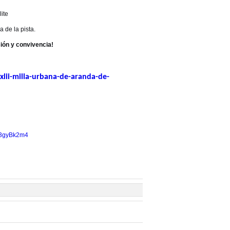
lite
 de la pista.
ión y convivencia!
lii-milla-urbana-de-aranda-de-
83gyBk2m4