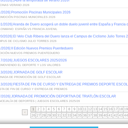
10/2026] ¡Abre la temporada de verano 2026!
SCINAS VERANO 2026
1/2026] Promoción Piscinas Municipales 2026
OMOCIÓN PISCINAS MUNICIPALES 2026
31/2026] Aranda de Duero acogerá un doble duelo juvenil entre España y Francia
LONMANO: ESPAÑA VS FRANCIA JUVENIL
20/2026] El Velo Club Ribera del Duero lanza el Campus de Ciclismo Julio Torres 
PUS DE CICLISMO JULIO TORRES 2026
1/2026] II Edición Nuevos Premios Puenteduero
 EDICIÓN NUEVOS PREMIOS PUENTEDUERO
/17/2026] JUEGOS ESCOLARES 2025/2026
OMOVIENDO EL DEPORTE Y LOS VALORES
/13/2026] JORNADA DE GOLF ESCOLAR
RNADA DE PROMOCIÓN DE GOLF ESCOLAR
/13/2026] FIESTA DE FIN DE CURSO Y ENTREGA DE PREMIOS DEPORTE ESCOL
STA DE FIN DE CURSO Y ENTREGA DE PREMIOS
/7/2026] JORNADA DE PROMOCIÓN DEPORTIVA DE TRIATLÓN ESCOLAR
NCEJALÍA DE DEPORTES | JUEGOS ESCOLARES 2025/26
1
2
3
4
5
6
7
8
9
10
11
12
13
14
15
16
17
18
19
26
27
28
29
30
31
32
33
34
35
36
37
38
39
40
41
42
43
44