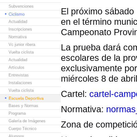
Subvenciones
El próximo sábado 
Ciclismo
en el término munic
Actualidad
Inscripciones
Campeonato Provinc
Normativa
Vc junior ribera
La prueba dará comi
Vuelta ciclista
escolares de la pro
Actualidad
exclusivamente por
Artículos
Entrevistas
miércoles 8 de abri
Instalaciones
Vuelta ciclista
Cartel:
cartel-camp
Escuela Deportiva
Bases y Normas
Normativa:
normas_
Programa
Galería de Imágenes
Zona de competici
Cuerpo Técnico
Alumnos