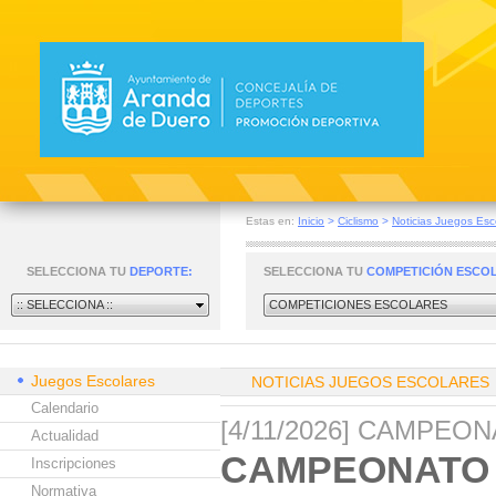
Estas en:
Inicio
>
Ciclismo
>
Noticias Juegos Esc
SELECCIONA TU
DEPORTE:
SELECCIONA TU
COMPETICIÓN ESCO
:: SELECCIONA ::
COMPETICIONES ESCOLARES
Juegos Escolares
NOTICIAS JUEGOS ESCOLARES
Calendario
[4/11/2026] CAMPEO
Actualidad
CAMPEONATO 
Inscripciones
Normativa