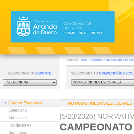
Estas en:
Inicio
>
Ciclismo
>
Noticias Juegos Esc
SELECCIONA TU
DEPORTE:
SELECCIONA TU
COMPETICIÓN ESCO
:: SELECCIONA ::
COMPETICIONES ESCOLARES
Juegos Escolares
NOTICIAS JUEGOS ESCOLARES
Calendario
[5/23/2026] NORMAT
Actualidad
CAMPEONATO 
Inscripciones
Normativa