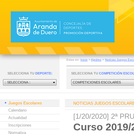
Estas en:
Inicio
>
Ajedrez
>
Noticias Juegos Esco
SELECCIONA TU
DEPORTE:
SELECCIONA TU
COMPETICIÓN ESCO
:: SELECCIONA ::
COMPETICIONES ESCOLARES
Juegos Escolares
NOTICIAS JUEGOS ESCOLAR
Calendario
[1/20/2020] 2ª 
Actualidad
Curso 2019/2
Inscripciones
Normativa