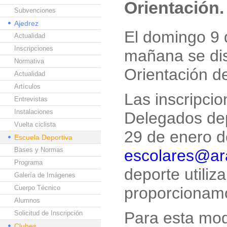
Orientación
Subvenciones
Ajedrez
El domingo 9 
Actualidad
Inscripciones
mañana se dis
Normativa
Orientación d
Actualidad
Artículos
Las inscripcio
Entrevistas
Instalaciones
Delegados depo
Vuelta ciclista
29 de enero de
Escuela Deportiva
Bases y Normas
escolares@ar
Programa
deporte utiliz
Galería de Imágenes
Cuerpo Técnico
proporcionam
Alumnos
Para esta mod
Solicitud de Inscripción
Clubes