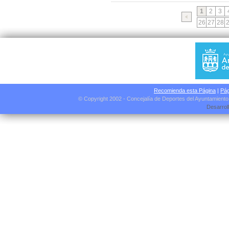
1
2
3
26
27
28
Recomienda esta Página
|
Pág
© Copyright 2002 - Concejalía de Deportes del Ayuntamient
Desarrol