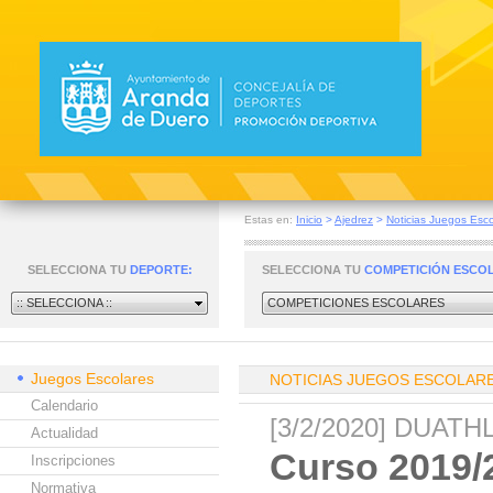
Estas en:
Inicio
>
Ajedrez
>
Noticias Juegos Esco
SELECCIONA TU
DEPORTE:
SELECCIONA TU
COMPETICIÓN ESCO
:: SELECCIONA ::
COMPETICIONES ESCOLARES
Juegos Escolares
NOTICIAS JUEGOS ESCOLAR
Calendario
[3/2/2020] DUAT
Actualidad
Curso 2019/
Inscripciones
Normativa