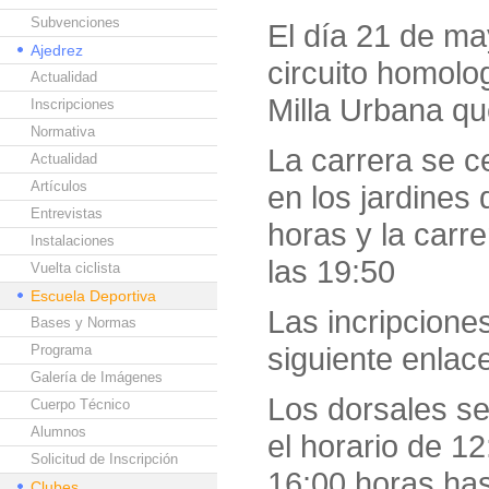
Subvenciones
El día 21 de ma
Ajedrez
circuito homolo
Actualidad
Milla Urbana qu
Inscripciones
Normativa
La carrera se c
Actualidad
Artículos
en los jardines
Entrevistas
horas y la carr
Instalaciones
las 19:50
Vuelta ciclista
Escuela Deportiva
Las incripcione
Bases y Normas
siguiente enlac
Programa
Galería de Imágenes
Los dorsales se
Cuerpo Técnico
Alumnos
el horario de 12
Solicitud de Inscripción
16:00 horas has
Clubes