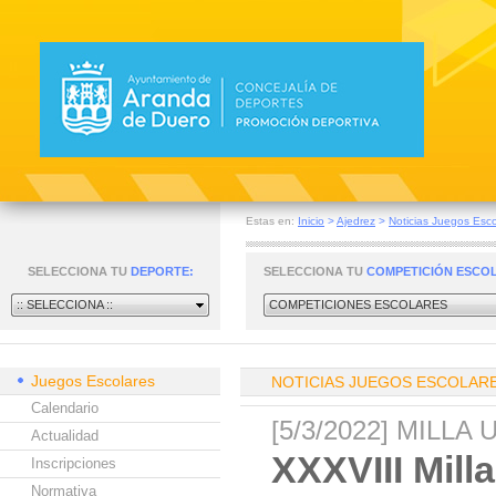
Estas en:
Inicio
>
Ajedrez
>
Noticias Juegos Esco
SELECCIONA TU
DEPORTE:
SELECCIONA TU
COMPETICIÓN ESCO
:: SELECCIONA ::
COMPETICIONES ESCOLARES
Juegos Escolares
NOTICIAS JUEGOS ESCOLAR
Calendario
[5/3/2022] MILL
Actualidad
XXXVIII Mil
Inscripciones
Normativa