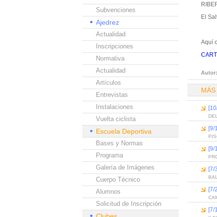
RIBE
Subvenciones
El Sa
Ajedrez
Actualidad
Aquí o
Inscripciones
CART
Normativa
Actualidad
Autor
Artículos
MÁS
Entrevistas
Instalaciones
[10
DEL
Vuelta ciclista
[9/
Escuela Deportiva
PI
Bases y Normas
[9/
Programa
PR
Galería de Imágenes
[7/
BA
Cuerpo Técnico
[7/
Alumnos
CAM
Solicitud de Inscripción
[7/
Clubes