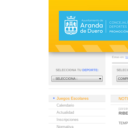
Estas en:
In
SELECCIONA TU
DEPORTE:
SELEC
:: SELECCIONA ::
COMPE
Juegos Escolares
NOT
Calendario
[10/1
Actualidad
RIBE
Inscripciones
TEMP
Normativa