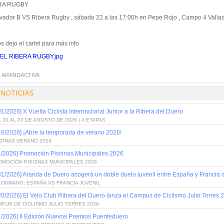
RA RUGBY
lvador B VS Ribera Rugby , sábado 22 a las 17:00h en Pepe Rojo , Campo 4 Vallad
s dejo el cartel para más info
EL RIBERA RUGBY.jpg
:
ARANDACTIVA
 NOTICIAS
/1/2026] X Vuelta Ciclista Internacional Junior a la Ribera del Duero
 20 AL 23 DE AGOSTO DE 2026 | 4 ETAPAS
10/2026] ¡Abre la temporada de verano 2026!
SCINAS VERANO 2026
1/2026] Promoción Piscinas Municipales 2026
OMOCIÓN PISCINAS MUNICIPALES 2026
31/2026] Aranda de Duero acogerá un doble duelo juvenil entre España y Francia
LONMANO: ESPAÑA VS FRANCIA JUVENIL
20/2026] El Velo Club Ribera del Duero lanza el Campus de Ciclismo Julio Torres 
PUS DE CICLISMO JULIO TORRES 2026
1/2026] II Edición Nuevos Premios Puenteduero