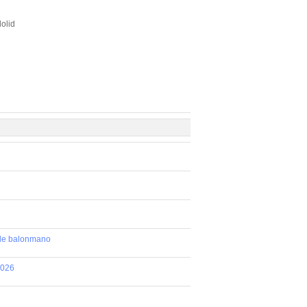
olid
 de balonmano
2026