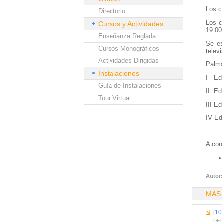
Los c
Directorio
Los c
Cursos y Actividades
19:00
Enseñanza Reglada
Se es
Cursos Monográficos
telev
Actividades Dirigidas
Palm
Instalaciones
I Ed
Guía de Instalaciones
II E
Tour Virtual
III E
IV Ed
A con
Autor
MÁS
[10
DEL