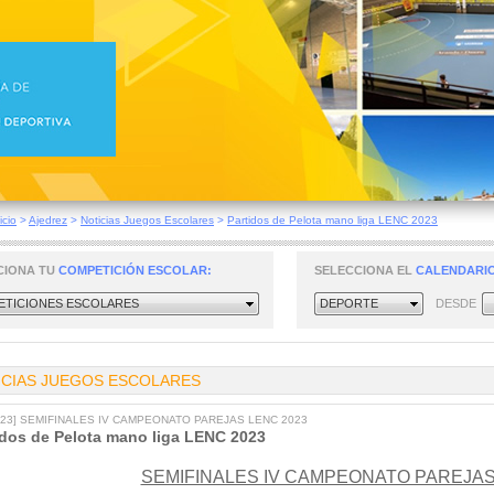
icio
>
Ajedrez
>
Noticias Juegos Escolares
>
Partidos de Pelota mano liga LENC 2023
CIONA TU
COMPETICIÓN ESCOLAR:
SELECCIONA EL
CALENDARIO
TICIONES ESCOLARES
DEPORTE
DESDE
ICIAS JUEGOS ESCOLARES
2023] SEMIFINALES IV CAMPEONATO PAREJAS LENC 2023
idos de Pelota mano liga LENC 2023
SEMIFINALES IV CAMPEONATO PAREJAS