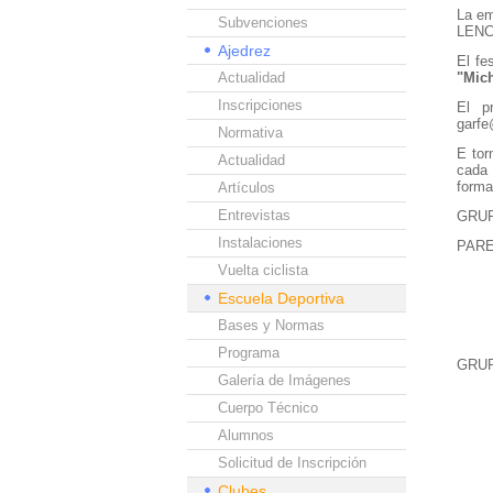
La em
Subvenciones
LENC
Ajedrez
El fe
Actualidad
"Mich
Inscripciones
El p
garfe
Normativa
E tor
Actualidad
cada
forma
Artículos
Entrevistas
GRUP
Instalaciones
PARE
Vuelta ciclista
2º 
Escuela Deportiva
3º 
Bases y Normas
4º 
Programa
GRU
Galería de Imágenes
1º 
Cuerpo Técnico
2º 
Alumnos
3º 
Solicitud de Inscripción
4º 
Clubes