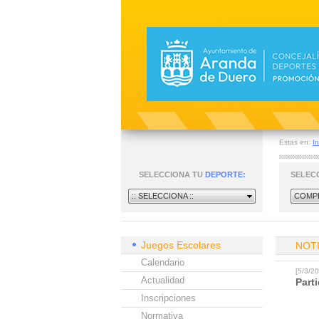
Estas en:
In
SELECCIONA TU
DEPORTE:
SELEC
:: SELECCIONA ::
COMPE
Juegos Escolares
NOT
Calendario
[5/3/
Actualidad
Part
Inscripciones
Normativa