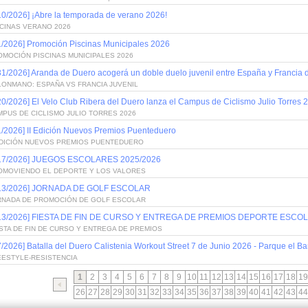
10/2026] ¡Abre la temporada de verano 2026!
SCINAS VERANO 2026
1/2026] Promoción Piscinas Municipales 2026
OMOCIÓN PISCINAS MUNICIPALES 2026
31/2026] Aranda de Duero acogerá un doble duelo juvenil entre España y Francia
LONMANO: ESPAÑA VS FRANCIA JUVENIL
20/2026] El Velo Club Ribera del Duero lanza el Campus de Ciclismo Julio Torres 
PUS DE CICLISMO JULIO TORRES 2026
1/2026] II Edición Nuevos Premios Puenteduero
 EDICIÓN NUEVOS PREMIOS PUENTEDUERO
/17/2026] JUEGOS ESCOLARES 2025/2026
OMOVIENDO EL DEPORTE Y LOS VALORES
/13/2026] JORNADA DE GOLF ESCOLAR
RNADA DE PROMOCIÓN DE GOLF ESCOLAR
/13/2026] FIESTA DE FIN DE CURSO Y ENTREGA DE PREMIOS DEPORTE ESCOL
STA DE FIN DE CURSO Y ENTREGA DE PREMIOS
7/2026] Batalla del Duero Calistenia Workout Street 7 de Junio 2026 - Parque el Bar
EESTYLE-RESISTENCIA
1
2
3
4
5
6
7
8
9
10
11
12
13
14
15
16
17
18
19
26
27
28
29
30
31
32
33
34
35
36
37
38
39
40
41
42
43
44