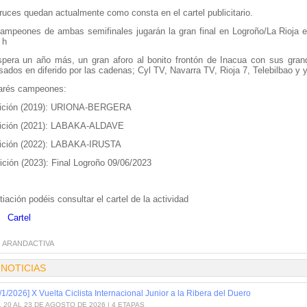
ruces quedan actualmente como consta en el cartel publicitario.
ampeones de ambas semifinales jugarán la gran final en Logroño/La Rioja en
 h
pera un año más, un gran aforo al bonito frontón de Inacua con sus gran
isados en diferido por las cadenas; Cyl TV, Navarra TV, Rioja 7, Telebilbao y
arés campeones:
ición (2019): URIONA-BERGERA
dición (2021): LABAKA-ALDAVE
dición (2022): LABAKA-IRUSTA
ición (2023): Final Logroño 09/06/2023
tiación podéis consultar el cartel de la actividad
 Cartel
:
ARANDACTIVA
 NOTICIAS
/1/2026] X Vuelta Ciclista Internacional Junior a la Ribera del Duero
 20 AL 23 DE AGOSTO DE 2026 | 4 ETAPAS