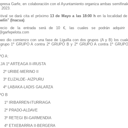
presa Garfe, en colaboración con el Ayuntamiento organiza ambas semifinal
 2023.
stival se dará cita el próximo
13 de Mayo a las 18:00 h
en la localidad d
elín" (Inacua)
.
recio de la entrada será de 10 €, las cuales se podrán adquirir e
@garfepelota.com
neo dio comienzo con una fase de Liguilla con dos grupos (A y B) los cual
 grupo 1º GRUPO A contra 2º GRUPO B y 2º GRUPO A contra 1º GRUPO B. 
:
O A:
JA 1º ARTEAGA II-IRUSTA
URIBE-MERINO II
ELIZALDE- AIZPURU
LABAKA-LADIS GALARZA
PO B
IRIBARREN-ITURRIAGA
PRADO-ALDAVE
RETEGI BI-GARMENDIA
ETXEBARRIA II-BERGERA