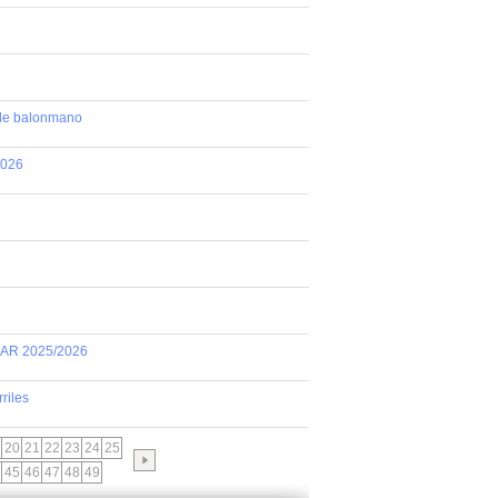
 de balonmano
2026
AR 2025/2026
riles
20
21
22
23
24
25
45
46
47
48
49