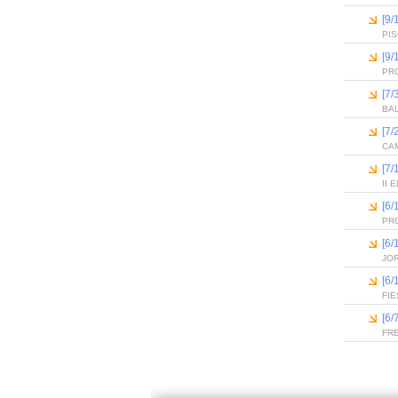
[9/
PI
[9/
PR
[7/
BA
[7/
CAM
[7/
II
[6
PR
[6
JO
[6
FIE
[6/
FR