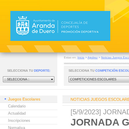
Estas en:
Inicio
>
Ajedrez
>
Noticias Juegos Esco
SELECCIONA TU
DEPORTE:
SELECCIONA TU
COMPETICIÓN ESCO
:: SELECCIONA ::
COMPETICIONES ESCOLARES
Juegos Escolares
NOTICIAS JUEGOS ESCOLAR
Calendario
[5/9/2023] JOR
Actualidad
JORNADA G
Inscripciones
Normativa