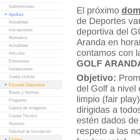
Subvenciones
El próximo
dom
Ajedrez
de Deportes va
Actualidad
deportiva del G
Inscripciones
Normativa
Aranda en hora
Actualidad
contamos con l
Artículos
GOLF ARAND
Entrevistas
Instalaciones
Objetivo:
Promo
Vuelta ciclista
Escuela Deportiva
del Golf a nivel
Bases y Normas
limpio (fair pla
Programa
dirigidas a tod
Galería de Imágenes
Cuerpo Técnico
estén dados de 
Alumnos
respeto a las n
Solicitud de Inscripción
Clubes