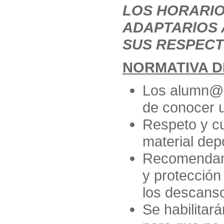
LOS HORARIO
ADAPTARlOS A
SUS RESPECT
NORMATIVA D
Los alumn@s 
de conocer 
Respeto y cu
material depo
Recomendamo
y protección
los descanso
Se habilitar