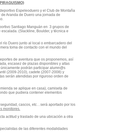
PIRAGUISMO)
b deportivo Espeleoduero y el Club de Montaña
ar de Aranda de Duero una jornada de
o.
deportivo Santiago Manguán en 3 grupos de
scalada. (Slackline, Boulder, y técnica e
l río Duero junto al local o embarcadero del
primera toma de contacto con el mundo del
s deportes de aventura que os proponemos, así
ada, escasez de plazas disponibles y altas
o, únicamente podrán participar alumn@s
antil (2009-2010), cadete (2007-2008) y
stas serán atendidas por riguroso orden de
comienda se aplique en casa), camiseta de
l fondo que pudiera contener elementos
 seguridad, cascos, etc…será aportado por los
s monitores.
 actitud y traslado de una ubicación a otra
pecialistas de las diferentes modalidades