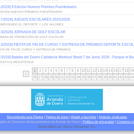
1/2026] II Edición Nuevos Premios Puenteduero
 EDICIÓN NUEVOS PREMIOS PUENTEDUERO
/17/2026] JUEGOS ESCOLARES 2025/2026
OMOVIENDO EL DEPORTE Y LOS VALORES
/13/2026] JORNADA DE GOLF ESCOLAR
RNADA DE PROMOCIÓN DE GOLF ESCOLAR
/13/2026] FIESTA DE FIN DE CURSO Y ENTREGA DE PREMIOS DEPORTE ESCOL
STA DE FIN DE CURSO Y ENTREGA DE PREMIOS
7/2026] Batalla del Duero Calistenia Workout Street 7 de Junio 2026 - Parque el Bar
EESTYLE-RESISTENCIA
1
2
3
4
5
6
7
8
9
10
11
12
13
14
15
16
17
18
19
26
27
28
29
30
31
32
33
34
35
36
37
38
39
40
41
42
43
44
Recomienda esta Página
|
Página de Inicio
|
Añadir a favoritos
|
Noticias sindicadas
jalía de Deportes del Ayuntamiento de Aranda de Duero
|
Política de privacidad
|
Contacta co
Desarrollado por
Viavox Interactive
, S.L
.