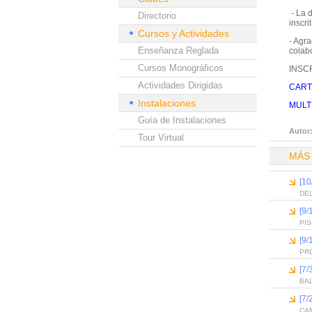
- La d
Directorio
inscr
Cursos y Actividades
- Agr
Enseñanza Reglada
colab
Cursos Monográficos
INSC
Actividades Dirigidas
CART
Instalaciones
MULT
Guía de Instalaciones
Autor
Tour Virtual
MÁS
[10
DEL
[9/
PI
[9/
PR
[7/
BA
[7/
CAM