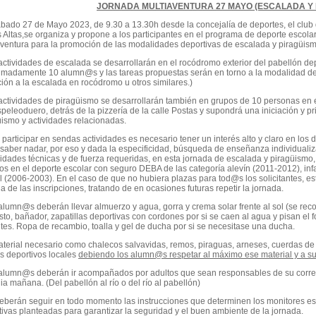
JORNADA MULTIAVENTURA 27 MAYO (ESCALADA Y 
sábado 27 de Mayo 2023, de 9.30 a 13.30h desde la concejalía de deportes, el clu
 Altas,se organiza y propone a los participantes en el programa de deporte escol
aventura para la promoción de las modalidades deportivas de escalada y piragüism
 actividades de escalada se desarrollarán en el rocódromo exterior del pabellón 
imadamente 10 alumn@s y las tareas propuestas serán en torno a la modalidad de e
ción a la escalada en rocódromo u otros similares.)
 actividades de piragüismo se desarrollarán también en grupos de 10 personas en e
peleoduero, detrás de la pizzería de la calle Postas y supondrá una iniciación y 
üismo y actividades relacionadas.
 participar en sendas actividades es necesario tener un interés alto y claro en lo
saber nadar, por eso y dada la especificidad, búsqueda de enseñanza individualiz
idades técnicas y de fuerza requeridas, en esta jornada de escalada y piragüism
tos en el deporte escolar con seguro DEBA de las categoría alevín (2011-2012), inf
l (2006-2003). En el caso de que no hubiera plazas para tod@s los solicitantes, e
a de las inscripciones, tratando de en ocasiones futuras repetir la jornada.
 alumn@s deberán llevar almuerzo y agua, gorra y crema solar frente al sol (se re
sto, bañador, zapatillas deportivas con cordones por si se caen al agua y pisan e
tes. Ropa de recambio, toalla y gel de ducha por si se necesitase una ducha.
material necesario como chalecos salvavidas, remos, piraguas, arneses, cuerdas de
bs deportivos locales
debiendo los alumn@s respetar al máximo ese material y a su
 alumn@s deberán ir acompañados por adultos que sean responsables de su correcta
a mañana. (Del pabellón al río o del río al pabellón)
deberán seguir en todo momento las instrucciones que determinen los monitores es
tivas planteadas para garantizar la seguridad y el buen ambiente de la jornada.