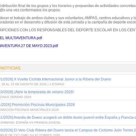
istribución final de los grupos y los horarios y propuestas de actividades concretas
it@s una vez conformados los grupos.
adecer el trabajo de ambos clubes y sus voluntarios, AMPAS, centros educativos y l
oradoras en el desarrollo y difusión de esta jornada y la campaña de deporte esco
RIPCIONES CON LOS RESPONSABLES DEL DEPORTE ESCOLAR EN LOS CEN
EL MULTIAVENTURA.pdf
IAVENTURA 27 DE MAYO 2023.pdf
:
 NOTICIAS
/1/2026] X Vuelta Ciclista Internacional Junior a la Ribera del Duero
 20 AL 23 DE AGOSTO DE 2026 | 4 ETAPAS
10/2026] ¡Abre la temporada de verano 2026!
SCINAS VERANO 2026
1/2026] Promoción Piscinas Municipales 2026
OMOCIÓN PISCINAS MUNICIPALES 2026
31/2026] Aranda de Duero acogerá un doble duelo juvenil entre España y Francia
LONMANO: ESPAÑA VS FRANCIA JUVENIL
20/2026] El Velo Club Ribera del Duero lanza el Campus de Ciclismo Julio Torres 
PUS DE CICLISMO JULIO TORRES 2026