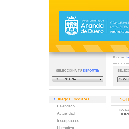
Estas en:
In
SELECCIONA TU
DEPORTE:
SELEC
:: SELECCIONA ::
COMPE
Juegos Escolares
NOT
Calendario
[5/23
Actualidad
JOR
Inscripciones
Normativa