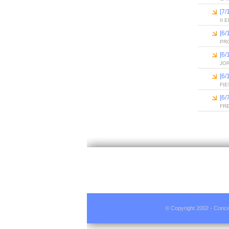
[7/
II
[6
PR
[6
JO
[6
FIE
[6/
FR
© Copyright 2002 - Conce