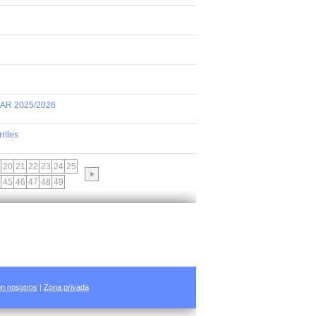
AR 2025/2026
riles
20
21
22
23
24
25
45
46
47
48
49
n nosotros
|
Zona privada