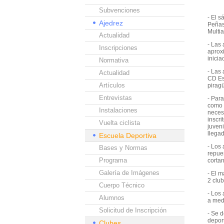
Subvenciones
- El 
Ajedrez
Peñas
Multi
Actualidad
- Las
Inscripciones
aprox
inicia
Normativa
- Las
Actualidad
CD Es
Artículos
pirag
Entrevistas
- Para
como 
Instalaciones
neces
inscri
Vuelta ciclista
juveni
llegad
Escuela Deportiva
- Los
Bases y Normas
repue
Programa
cortan
Galería de Imágenes
- El 
2 clu
Cuerpo Técnico
- Los
Alumnos
a medi
Solicitud de Inscripción
- Se 
depor
Clubes