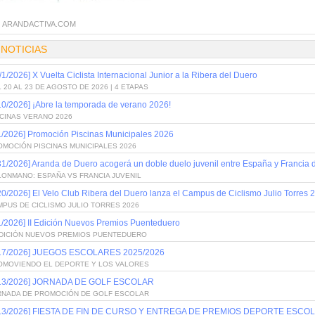
:
ARANDACTIVA.COM
 NOTICIAS
/1/2026] X Vuelta Ciclista Internacional Junior a la Ribera del Duero
 20 AL 23 DE AGOSTO DE 2026 | 4 ETAPAS
10/2026] ¡Abre la temporada de verano 2026!
SCINAS VERANO 2026
1/2026] Promoción Piscinas Municipales 2026
OMOCIÓN PISCINAS MUNICIPALES 2026
31/2026] Aranda de Duero acogerá un doble duelo juvenil entre España y Francia
LONMANO: ESPAÑA VS FRANCIA JUVENIL
20/2026] El Velo Club Ribera del Duero lanza el Campus de Ciclismo Julio Torres 
PUS DE CICLISMO JULIO TORRES 2026
1/2026] II Edición Nuevos Premios Puenteduero
 EDICIÓN NUEVOS PREMIOS PUENTEDUERO
/17/2026] JUEGOS ESCOLARES 2025/2026
OMOVIENDO EL DEPORTE Y LOS VALORES
/13/2026] JORNADA DE GOLF ESCOLAR
RNADA DE PROMOCIÓN DE GOLF ESCOLAR
/13/2026] FIESTA DE FIN DE CURSO Y ENTREGA DE PREMIOS DEPORTE ESCOL