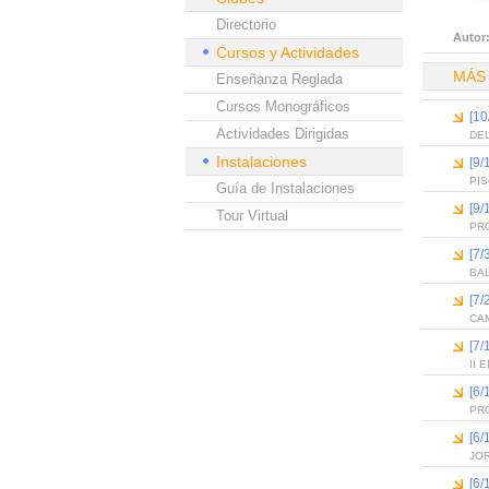
Directorio
Autor
Cursos y Actividades
MÁS
Enseñanza Reglada
Cursos Monográficos
[10
Actividades Dirigidas
DEL
Instalaciones
[9/
PI
Guía de Instalaciones
[9/
Tour Virtual
PR
[7/
BA
[7/
CAM
[7/
II
[6
PR
[6
JO
[6