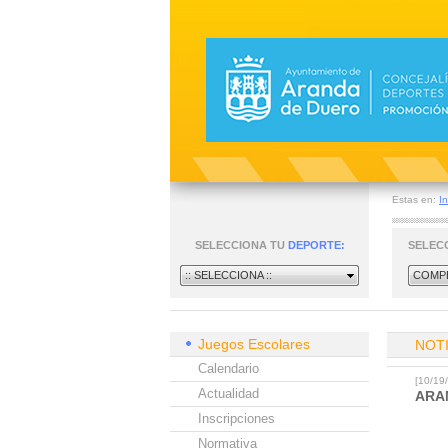
Estas en:
In
SELECCIONA TU
DEPORTE:
SELEC
:: SELECCIONA ::
COMPE
Juegos Escolares
NOT
Calendario
[10/1
Actualidad
ARA
Inscripciones
Normativa