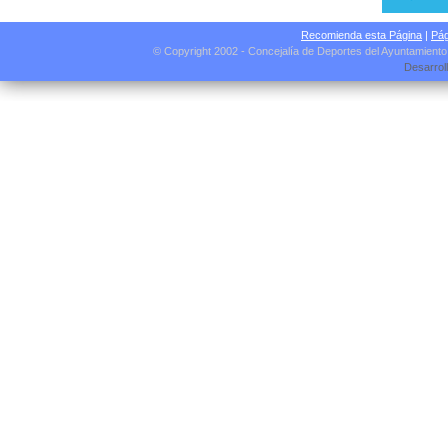
Recomienda esta Página
|
Pág
© Copyright 2002 - Concejalía de Deportes del Ayuntamient
Desarrol