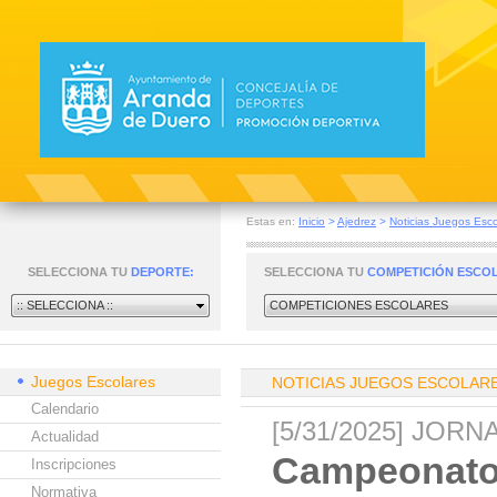
Estas en:
Inicio
>
Ajedrez
>
Noticias Juegos Esco
SELECCIONA TU
DEPORTE:
SELECCIONA TU
COMPETICIÓN ESCO
:: SELECCIONA ::
COMPETICIONES ESCOLARES
Juegos Escolares
NOTICIAS JUEGOS ESCOLAR
Calendario
[5/31/2025] JO
Actualidad
Campeonato 
Inscripciones
Normativa