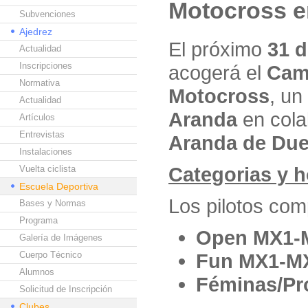
Motocross en
Subvenciones
Ajedrez
El próximo
31 
Actualidad
Inscripciones
acogerá el
Camp
Normativa
Motocross
, un
Actualidad
Aranda
en cola
Artículos
Entrevistas
Aranda de Due
Instalaciones
Categorias y h
Vuelta ciclista
Escuela Deportiva
Los pilotos com
Bases y Normas
Programa
Open MX1-
Galería de Imágenes
Cuerpo Técnico
Fun MX1-M
Alumnos
Féminas/Pr
Solicitud de Inscripción
Clubes