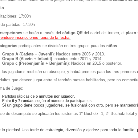
io
itaciónes: 17:00h
o de partidas: 17:30h
nscrpciones
se harán a través del
código QR
del cartel del torneo; el
plazo 
iéndose inscripciones fuera de la fecha.
ategorías
participantes se dividirán en tres grupos para los
niños
:
Grupo A (Cadete + Juvenil)
: Nacidos entre 2005 y 2010.
Grupo B (Alevín + Infantil)
: nacidos entre 2011 y 2014.
Grupo c (Prebenjamín + Benjamín)
: Nacidos en 2015 o posterior.
 los jugadores recibirán un obsequio, y habrá premios para los tres primeros 
dultos que deseen jugar entre sí tendrán mesas habilitadas, pero no competirá
ma de Juego:
Partidas rápidas de
5 minutos por jugador
.
Entre
6 y 7 rondas
, según el número de participantes.
Si un grupo tiene pocos jugadores, se fusionará con otro, pero se mantendrá
so de desempate se aplicarán los sistemas 1º Bucholz -1, 2º Bucholz total y
e lo pierdas! Una tarde de estrategia, diversión y ajedrez para toda la familia.