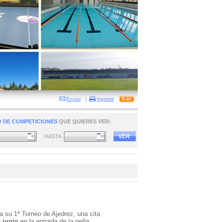
Enviar
|
Imprimir
 DE COMPETICIONES
QUE QUIERES VER:
HASTA
za su 1ª Torneo de Ajedrez, una cita
 junio
en la entrada de la peña.