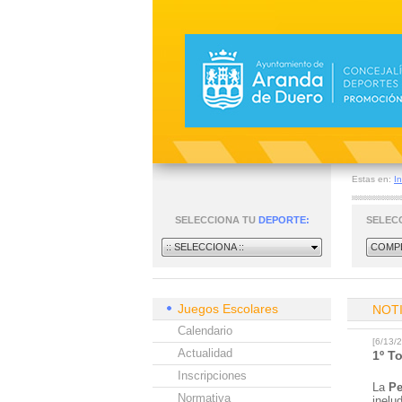
Estas en:
In
SELECCIONA TU
DEPORTE:
SELEC
:: SELECCIONA ::
COMPE
Juegos Escolares
NOT
Calendario
[6/13/
Actualidad
1º T
Inscripciones
La
Pe
Normativa
inelu