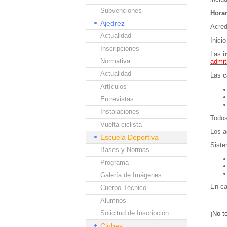
Subvenciones
Horar
Ajedrez
Acred
Actualidad
Inici
Inscripciones
Las
i
Normativa
admit
Actualidad
Las
c
Artículos
Entrevistas
Instalaciones
Todos
Vuelta ciclista
Los a
Escuela Deportiva
Siste
Bases y Normas
Programa
Galería de Imágenes
En ca
Cuerpo Técnico
Alumnos
Solicitud de Inscripción
¡No t
Clubes