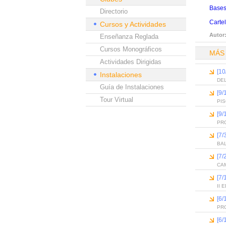
Bases
Directorio
Cartel
Cursos y Actividades
Autor
Enseñanza Reglada
Cursos Monográficos
MÁS
Actividades Dirigidas
[10
Instalaciones
DEL
Guía de Instalaciones
[9/
Tour Virtual
PI
[9/
PR
[7/
BA
[7/
CAM
[7/
II
[6
PR
[6