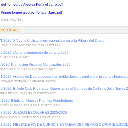
 del Torneo de Ajedrez Peña el Jarro.pdf
 Primer torneo ajedrez Peña el Jarro.pdf
:
ARANDACTIVA
 NOTICIAS
/1/2026] X Vuelta Ciclista Internacional Junior a la Ribera del Duero
 20 AL 23 DE AGOSTO DE 2026 | 4 ETAPAS
10/2026] ¡Abre la temporada de verano 2026!
SCINAS VERANO 2026
1/2026] Promoción Piscinas Municipales 2026
OMOCIÓN PISCINAS MUNICIPALES 2026
31/2026] Aranda de Duero acogerá un doble duelo juvenil entre España y Francia
LONMANO: ESPAÑA VS FRANCIA JUVENIL
20/2026] El Velo Club Ribera del Duero lanza el Campus de Ciclismo Julio Torres 
PUS DE CICLISMO JULIO TORRES 2026
1/2026] II Edición Nuevos Premios Puenteduero
 EDICIÓN NUEVOS PREMIOS PUENTEDUERO
/17/2026] JUEGOS ESCOLARES 2025/2026
OMOVIENDO EL DEPORTE Y LOS VALORES
/13/2026] FIESTA DE FIN DE CURSO Y ENTREGA DE PREMIOS DEPORTE ESCOL