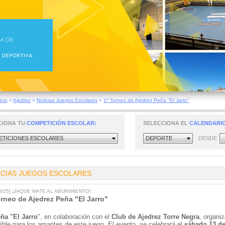
icio
>
Ajedrez
>
Noticias Juegos Escolares
>
1º Torneo de Ajedrez Peña "El Jarro"
CIONA TU
COMPETICIÓN ESCOLAR:
SELECCIONA EL
CALENDARIO
TICIONES ESCOLARES
DEPORTE
DESDE
ICIAS JUEGOS ESCOLARES
2025] ¡JAQUE MATE AL ABURIMIENTO!
orneo de Ajedrez Peña "El Jarro"
ña "El Jarro
", en colaboración con el
Club de Ajedrez Torre Negra
, organi
dible para los amantes de este juego. El evento, se celebrará el
sábado 13 de