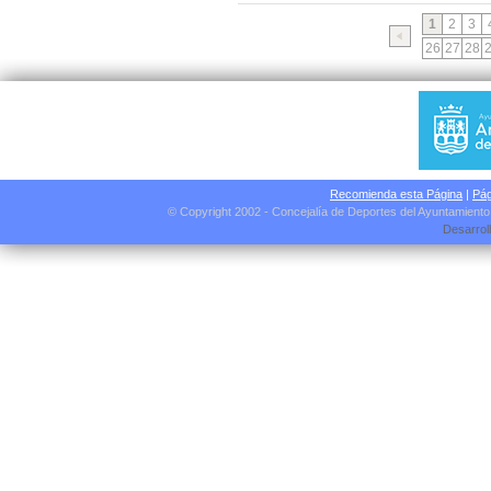
1
2
3
26
27
28
Recomienda esta Página
|
Pág
© Copyright 2002 - Concejalía de Deportes del Ayuntamient
Desarrol