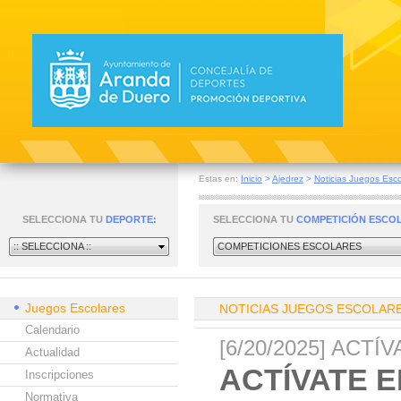
Estas en:
Inicio
>
Ajedrez
>
Noticias Juegos Esco
SELECCIONA TU
DEPORTE:
SELECCIONA TU
COMPETICIÓN ESCO
:: SELECCIONA ::
COMPETICIONES ESCOLARES
Juegos Escolares
NOTICIAS JUEGOS ESCOLAR
Calendario
[6/20/2025] ACT
Actualidad
ACTÍVATE E
Inscripciones
Normativa