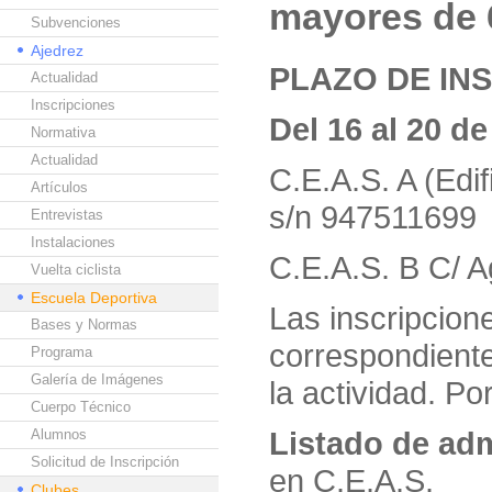
mayores de 
Subvenciones
Ajedrez
PLAZO DE IN
Actualidad
Inscripciones
Del 16 al 20 de
Normativa
Actualidad
C.E.A.S. A (Edi
Artículos
s/n 947511699
Entrevistas
Instalaciones
C.E.A.S. B C/ 
Vuelta ciclista
Escuela Deportiva
Las inscripcion
Bases y Normas
correspondiente
Programa
Galería de Imágenes
la actividad. Po
Cuerpo Técnico
Listado de adm
Alumnos
Solicitud de Inscripción
en C.E.A.S.
Clubes