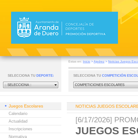
Estas en:
Inicio
>
Ajedrez
>
Noticias Juegos Esco
SELECCIONA TU
DEPORTE:
SELECCIONA TU
COMPETICIÓN ESCO
:: SELECCIONA ::
COMPETICIONES ESCOLARES
Juegos Escolares
NOTICIAS JUEGOS ESCOLAR
Calendario
[6/17/2026] PR
Actualidad
JUEGOS ES
Inscripciones
Normativa