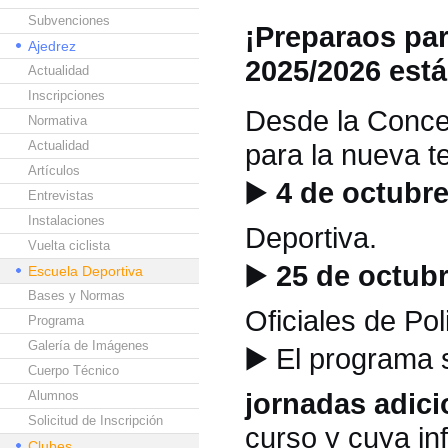
Subvenciones
¡Preparaos par
Ajedrez
2025/2026 est
Actualidad
Inscripciones
Desde la Concej
Normativa
Actualidad
para la nueva 
Artículos
▶️
4 de octubre
Entrevistas
Instalaciones
Deportiva.
Vuelta ciclista
▶️
25 de octubr
Escuela Deportiva
Bases y Normas
Oficiales de Pol
Programa
Galería de Imágenes
▶️
El programa 
Cuerpo Técnico
jornadas adici
Alumnos
Solicitud de Inscripción
curso y cuya in
Clubes