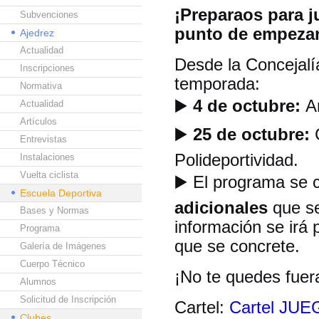
¡Preparaos para j
Subvenciones
punto de empezar
Ajedrez
Actualidad
Desde la Concejalí
Inscripciones
temporada:
Normativa
▶️
4 de octubre:
Ar
Actualidad
Artículos
▶️
25 de octubre:
C
Entrevistas
Polideportividad.
Instalaciones
Vuelta ciclista
▶️
El programa se 
Escuela Deportiva
adicionales
que se
Bases y Normas
información se irá 
Programa
que se concrete.
Galería de Imágenes
Cuerpo Técnico
¡No te quedes fuera
Alumnos
Solicitud de Inscripción
Cartel:
Cartel JU
Clubes