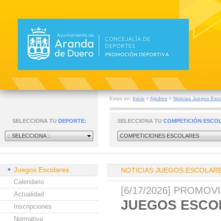
Estas en:
Inicio
>
Ajedrez
>
Noticias Juegos Esco
SELECCIONA TU
DEPORTE:
SELECCIONA TU
COMPETICIÓN ESCO
:: SELECCIONA ::
COMPETICIONES ESCOLARES
Juegos Escolares
NOTICIAS JUEGOS ESCOLAR
Calendario
[6/17/2026] PROMO
Actualidad
JUEGOS ESCOL
Inscripciones
Normativa