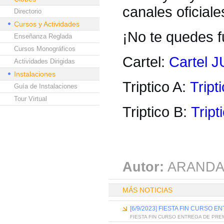
canales oficial
Directorio
Cursos y Actividades
¡No te quedes fu
Enseñanza Reglada
Cursos Monográficos
Cartel:
Cartel
Actividades Dirigidas
Instalaciones
Triptico A:
Tript
Guía de Instalaciones
Tour Virtual
Triptico B:
Tript
Autor:
ARANDA
MÁS NOTICIAS
[6/9/2023] FIESTA FIN CURSO 
FIESTA FIN CURSO ENTREGA DE PRE