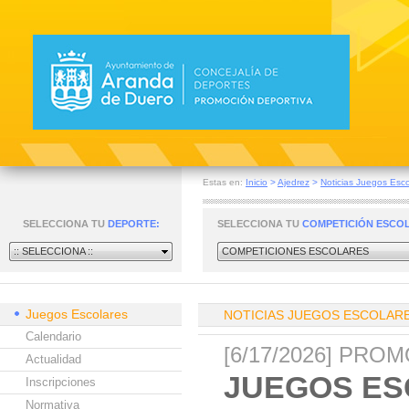
Estas en:
Inicio
>
Ajedrez
>
Noticias Juegos Esco
SELECCIONA TU
DEPORTE:
SELECCIONA TU
COMPETICIÓN ESCO
:: SELECCIONA ::
COMPETICIONES ESCOLARES
Juegos Escolares
NOTICIAS JUEGOS ESCOLAR
Calendario
[6/17/2026] PR
Actualidad
JUEGOS ES
Inscripciones
Normativa