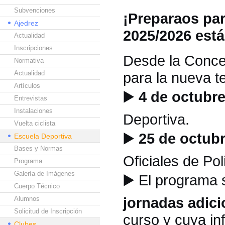
Subvenciones
¡Preparaos par
Ajedrez
2025/2026 est
Actualidad
Inscripciones
Desde la Concej
Normativa
Actualidad
para la nueva 
Artículos
▶️
4 de octubre
Entrevistas
Instalaciones
Deportiva.
Vuelta ciclista
▶️
25 de octubr
Escuela Deportiva
Bases y Normas
Oficiales de Pol
Programa
Galería de Imágenes
▶️
El programa 
Cuerpo Técnico
jornadas adici
Alumnos
Solicitud de Inscripción
curso y cuya in
Clubes