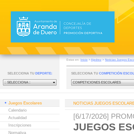
Estas en:
Inicio
>
Ajedrez
>
Noticias Juegos Esco
SELECCIONA TU
DEPORTE:
SELECCIONA TU
COMPETICIÓN ESCO
:: SELECCIONA ::
COMPETICIONES ESCOLARES
Juegos Escolares
NOTICIAS JUEGOS ESCOLAR
Calendario
[6/17/2026] PR
Actualidad
JUEGOS ES
Inscripciones
Normativa