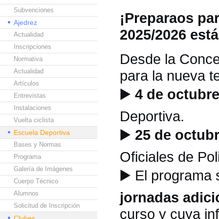
Subvenciones
¡Preparaos par
Ajedrez
2025/2026 est
Actualidad
Inscripciones
Desde la Concej
Normativa
Actualidad
para la nueva 
Artículos
▶️
4 de octubre
Entrevistas
Instalaciones
Deportiva.
Vuelta ciclista
▶️
25 de octubr
Escuela Deportiva
Bases y Normas
Oficiales de Pol
Programa
Galería de Imágenes
▶️
El programa 
Cuerpo Técnico
jornadas adici
Alumnos
Solicitud de Inscripción
curso y cuya in
Clubes