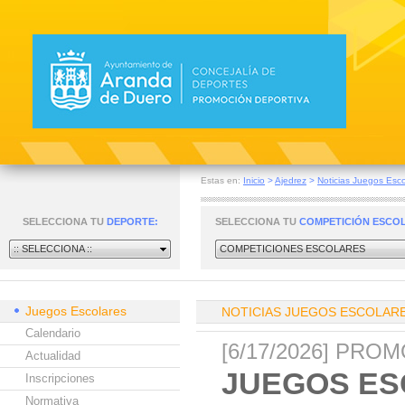
Estas en:
Inicio
>
Ajedrez
>
Noticias Juegos Esco
SELECCIONA TU
DEPORTE:
SELECCIONA TU
COMPETICIÓN ESCO
:: SELECCIONA ::
COMPETICIONES ESCOLARES
Juegos Escolares
NOTICIAS JUEGOS ESCOLAR
Calendario
[6/17/2026] PR
Actualidad
JUEGOS ES
Inscripciones
Normativa