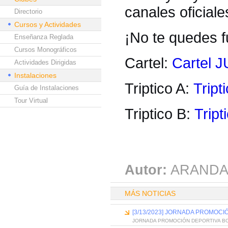
canales oficial
Directorio
Cursos y Actividades
¡No te quedes fu
Enseñanza Reglada
Cursos Monográficos
Cartel:
Cartel
Actividades Dirigidas
Instalaciones
Triptico A:
Tript
Guía de Instalaciones
Tour Virtual
Triptico B:
Tript
Autor:
ARANDA
MÁS NOTICIAS
[3/13/2023] JORNADA PROMOCI
JORNADA PROMOCIÓN DEPORTIVA B