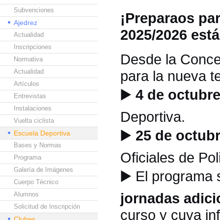
Subvenciones
¡Preparaos par
Ajedrez
2025/2026 est
Actualidad
Inscripciones
Desde la Concej
Normativa
Actualidad
para la nueva 
Artículos
▶️
4 de octubre
Entrevistas
Instalaciones
Deportiva.
Vuelta ciclista
▶️
25 de octubr
Escuela Deportiva
Bases y Normas
Oficiales de Pol
Programa
Galería de Imágenes
▶️
El programa 
Cuerpo Técnico
jornadas adici
Alumnos
Solicitud de Inscripción
curso y cuya in
Clubes