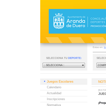
Estas en:
In
SELECCIONA TU
DEPORTE:
SELEC
:: SELECCIONA ::
COMPE
Juegos Escolares
NOT
Calendario
[6/17
Actualidad
JUE
Inscripciones
¡Prep
Normativa