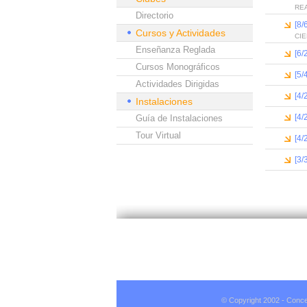
RE
Directorio
[8/
Cursos y Actividades
CI
Enseñanza Reglada
[6/
Cursos Monográficos
[5/
Actividades Dirigidas
[4/
Instalaciones
[4/
Guía de Instalaciones
Tour Virtual
[4/
[3/
© Copyright 2002 - Conce