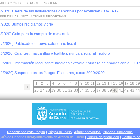
ANUDACIÓN DEL DEPORTE ESCOLAR
6/2020] Cierre de las Instalaciones deportivas por evolución COVID-19
ERRE DE LAS INSTALACIONES DEPORTIVAS
2/2020] Juntos reciclamos vidrio
4/2020] Guía para la compra de mascarillas
27/2020] Publicado el nuevo calendario fiscal
26/2020] Guantes, mascarillas o toallitas: nunca arrojar al inodoro
20/2020] Información local sobre medidas extraordinarias relacionadas con el 
31/2020] Suspendidos los Juegos Escolares, curso 2019/2020
1
2
3
4
5
6
7
8
9
10
11
12
13
14
15
16
17
18
19
26
27
28
29
30
31
32
33
34
35
36
37
38
39
40
41
42
43
44
Recomienda esta Página
|
Página de Inicio
|
Añadir a favoritos
|
Noticias sindicadas
jalía de Deportes del Ayuntamiento de Aranda de Duero
|
Política de privacidad
|
Contacta co