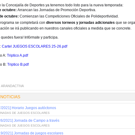
 la Concejalía de Deportes ya tenemos todo listo para la nueva temporada:
e octubre:
Arrancan las Jornadas de Promoción Deportiva.
de octubre:
Comienzan las Competiciones Oficiales de Polideportividad.
programa se completará con
diversos torneos y jornadas adicionales
que se organ
mación se irá publicando en nuestros canales oficiales a medida que se concrete.
 quedes fuera! Infórmate y participa.
l:
Cartel JUEGOS ESCOLARES 25-26.pdf
co A:
Triptico A.pdf
co B:
Triptico B.pdf
:
ARANDACTIVA
 NOTICIAS
7/2021] Horario Juegos autóctonos
RNADAS DE JUEGOS ESCOLARES
26/2021] Jornada de Campo a través
RNADAS DE JUEGOS ESCOLARES
19/2021] Jornadas de juegos escolares