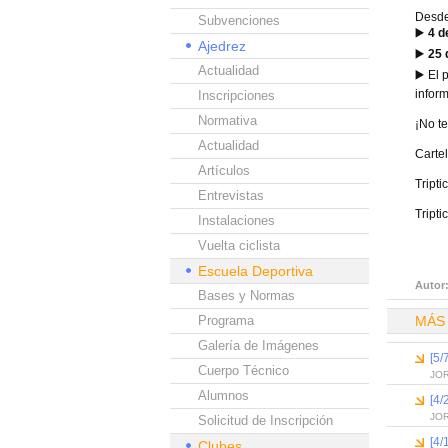
Desde
Subvenciones
▶️
4 d
Ajedrez
▶️
25 
Actualidad
▶️
El 
infor
Inscripciones
Normativa
¡No te
Actualidad
Carte
Artículos
Tripti
Entrevistas
Tripti
Instalaciones
Vuelta ciclista
Escuela Deportiva
Autor
Bases y Normas
Programa
MÁS
Galería de Imágenes
[5/
Cuerpo Técnico
JO
Alumnos
[4/
JO
Solicitud de Inscripción
[4/
Clubes