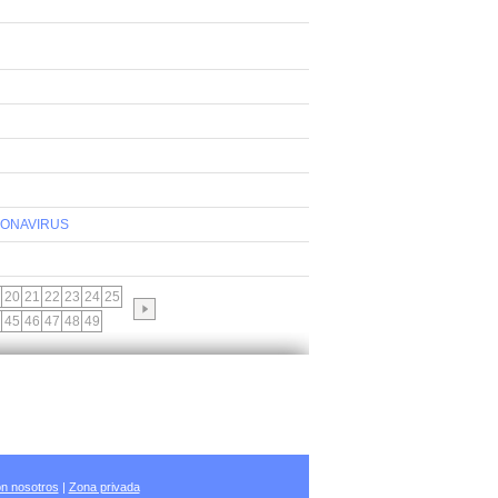
CORONAVIRUS
20
21
22
23
24
25
45
46
47
48
49
n nosotros
|
Zona privada