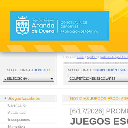
Estas en:
Inicio
>
Ajedrez
>
Noticias Juegos Esco
SELECCIONA TU
DEPORTE:
SELECCIONA TU
COMPETICIÓN ESCO
:: SELECCIONA ::
COMPETICIONES ESCOLARES
Juegos Escolares
NOTICIAS JUEGOS ESCOLAR
Calendario
[6/17/2026] PR
Actualidad
JUEGOS ES
Inscripciones
Normativa