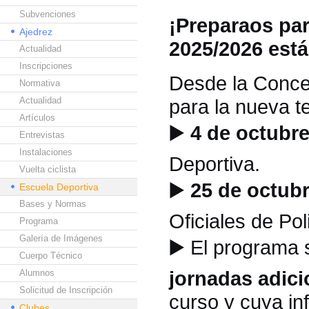
Subvenciones
¡Preparaos par
Ajedrez
2025/2026 est
Actualidad
Inscripciones
Desde la Concej
Normativa
Actualidad
para la nueva 
Artículos
▶️
4 de octubre
Entrevistas
Instalaciones
Deportiva.
Vuelta ciclista
▶️
25 de octubr
Escuela Deportiva
Bases y Normas
Oficiales de Pol
Programa
Galería de Imágenes
▶️
El programa 
Cuerpo Técnico
jornadas adici
Alumnos
Solicitud de Inscripción
curso y cuya in
Clubes