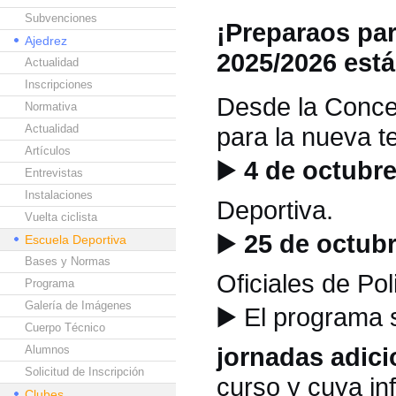
Subvenciones
¡Preparaos par
Ajedrez
2025/2026 est
Actualidad
Inscripciones
Desde la Concej
Normativa
Actualidad
para la nueva 
Artículos
▶️
4 de octubre
Entrevistas
Instalaciones
Deportiva.
Vuelta ciclista
▶️
25 de octubr
Escuela Deportiva
Bases y Normas
Oficiales de Pol
Programa
Galería de Imágenes
▶️
El programa 
Cuerpo Técnico
jornadas adici
Alumnos
Solicitud de Inscripción
curso y cuya in
Clubes