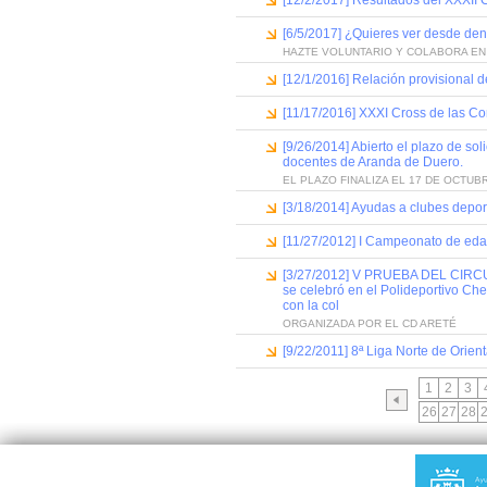
[12/2/2017] Resultados del XXXII C
[6/5/2017] ¿Quieres ver desde dent
HAZTE VOLUNTARIO Y COLABORA EN
[12/1/2016] Relación provisional d
[11/17/2016] XXXI Cross de las Co
[9/26/2014] Abierto el plazo de so
docentes de Aranda de Duero.
EL PLAZO FINALIZA EL 17 DE OCTUB
[3/18/2014] Ayudas a clubes depor
[11/27/2012] I Campeonato de eda
[3/27/2012] V PRUEBA DEL CIR
se celebró en el Polideportivo Che
con la col
ORGANIZADA POR EL CD ARETÉ
[9/22/2011] 8ª Liga Norte de Orient
1
2
3
26
27
28