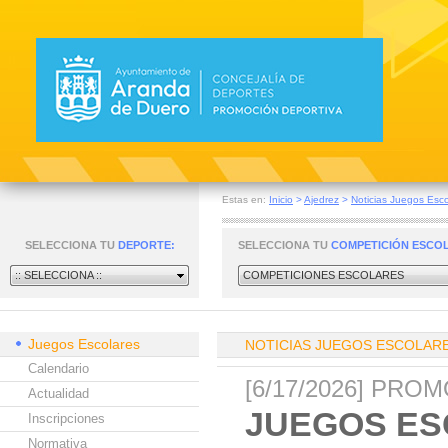
Estas en:
Inicio
>
Ajedrez
>
Noticias Juegos Esco
SELECCIONA TU
DEPORTE:
SELECCIONA TU
COMPETICIÓN ESCO
:: SELECCIONA ::
COMPETICIONES ESCOLARES
Juegos Escolares
NOTICIAS JUEGOS ESCOLAR
Calendario
[6/17/2026] PR
Actualidad
JUEGOS ES
Inscripciones
Normativa