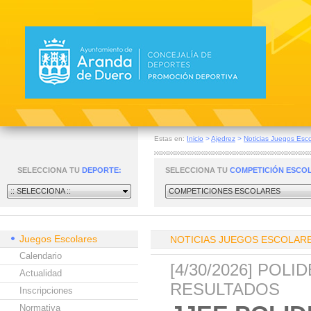
Estas en:
Inicio
>
Ajedrez
>
Noticias Juegos Esco
SELECCIONA TU
DEPORTE:
SELECCIONA TU
COMPETICIÓN ESCO
:: SELECCIONA ::
COMPETICIONES ESCOLARES
Juegos Escolares
NOTICIAS JUEGOS ESCOLAR
Calendario
[4/30/2026] POL
Actualidad
RESULTADOS
Inscripciones
Normativa