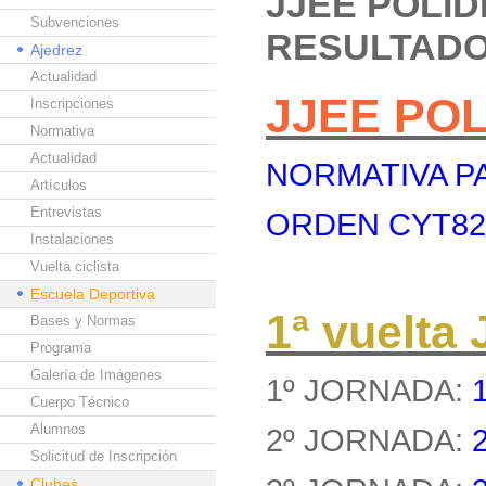
JJEE POLI
Subvenciones
RESULTAD
Ajedrez
Actualidad
JJEE PO
Inscripciones
Normativa
Actualidad
NORMATIVA PA
Artículos
Entrevistas
ORDEN CYT8262
Instalaciones
Vuelta ciclista
Escuela Deportiva
1ª vuelt
Bases y Normas
Programa
Galería de Imágenes
1º JORNADA:
Cuerpo Técnico
Alumnos
2º JORNADA:
Solicitud de Inscripción
Clubes