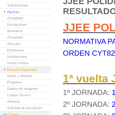
JJEE POLI
Subvenciones
RESULTAD
Ajedrez
Actualidad
JJEE PO
Inscripciones
Normativa
Actualidad
NORMATIVA PA
Artículos
Entrevistas
ORDEN CYT8262
Instalaciones
Vuelta ciclista
Escuela Deportiva
1ª vuelt
Bases y Normas
Programa
Galería de Imágenes
1º JORNADA:
Cuerpo Técnico
Alumnos
2º JORNADA:
Solicitud de Inscripción
Clubes