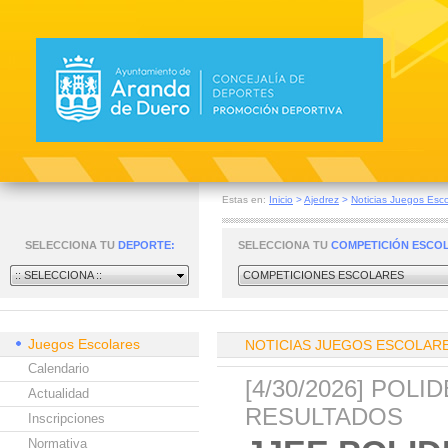
Estas en:
Inicio
>
Ajedrez
>
Noticias Juegos Esco
SELECCIONA TU
DEPORTE:
SELECCIONA TU
COMPETICIÓN ESCO
:: SELECCIONA ::
COMPETICIONES ESCOLARES
Juegos Escolares
NOTICIAS JUEGOS ESCOLAR
Calendario
[4/30/2026] POL
Actualidad
RESULTADOS
Inscripciones
Normativa