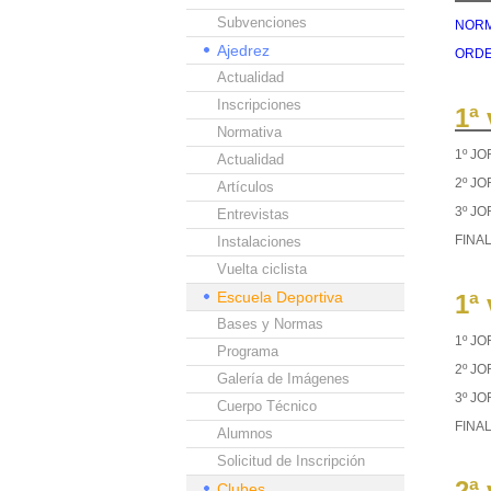
Subvenciones
NORMA
Ajedrez
ORDEN
Actualidad
Inscripciones
1ª
Normativa
1º J
Actualidad
2º J
Artículos
3º J
Entrevistas
FINA
Instalaciones
Vuelta ciclista
Escuela Deportiva
1ª
Bases y Normas
1º J
Programa
2º J
Galería de Imágenes
3º J
Cuerpo Técnico
FINA
Alumnos
Solicitud de Inscripción
2ª
Clubes