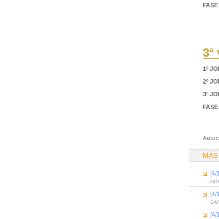
FASE
3ª
1º J
2º J
3º J
FASE
Autor
MÁS
[4
NO
[4
CA
[4