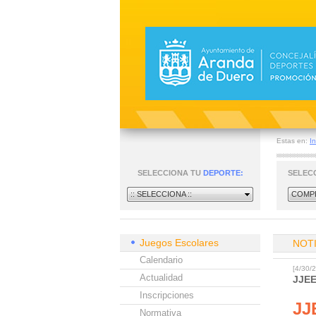
Estas en:
In
SELECCIONA TU
DEPORTE:
SELEC
:: SELECCIONA ::
COMPE
Juegos Escolares
NOT
Calendario
[4/30
Actualidad
JJE
Inscripciones
JJ
Normativa