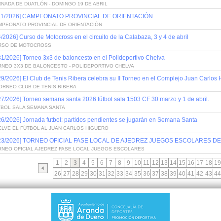
NADA DE DUATLÓN - DOMINGO 19 DE ABRIL
/11/2026] CAMPEONATO PROVINCIAL DE ORIENTACIÓN
MPEONATO PROVINCIAL DE ORIENTACIÓN
4/2026] Curso de Motocross en el circuito de la Calabaza, 3 y 4 de abril
RSO DE MOTOCROSS
31/2026] Torneo 3x3 de baloncesto en el Polideportivo Chelva
RNEO 3X3 DE BALONCESTO - POLIDEPORTIVO CHELVA
29/2026] El Club de Tenis Ribera celebra su II Torneo en el Complejo Juan Carlos
TORNEO CLUB DE TENIS RIBERA
27/2026] Torneo semana santa 2026 fútbol sala 1503 CF 30 marzo y 1 de abril.
TBOL SALA SEMANA SANTA
26/2026] Jornada futbol: partidos pendientes se jugarán en Semana Santa
ELVE EL FÚTBOL AL JUAN CARLOS HIGUERO
/23/2026] TORNEO OFICIAL FASE LOCAL DE AJEDREZ JUEGOS ESCOLARES 
RNEO OFICIAL AJEDREZ FASE LOCAL JUEGOS ESCOLARES
1
2
3
4
5
6
7
8
9
10
11
12
13
14
15
16
17
18
19
26
27
28
29
30
31
32
33
34
35
36
37
38
39
40
41
42
43
44