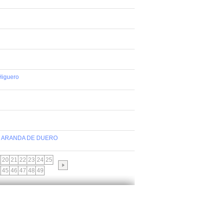
 Higuero
DE ARANDA DE DUERO
20
21
22
23
24
25
45
46
47
48
49