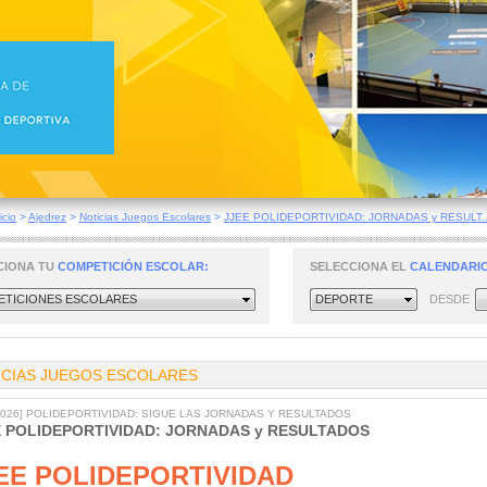
icio
>
Ajedrez
>
Noticias Juegos Escolares
>
JJEE POLIDEPORTIVIDAD: JORNADAS y RESULT..
CIONA TU
COMPETICIÓN ESCOLAR:
SELECCIONA EL
CALENDARIO
TICIONES ESCOLARES
DEPORTE
DESDE
ICIAS JUEGOS ESCOLARES
/2026] POLIDEPORTIVIDAD: SIGUE LAS JORNADAS Y RESULTADOS
E POLIDEPORTIVIDAD: JORNADAS y RESULTADOS
EE POLIDEPORTIVIDAD