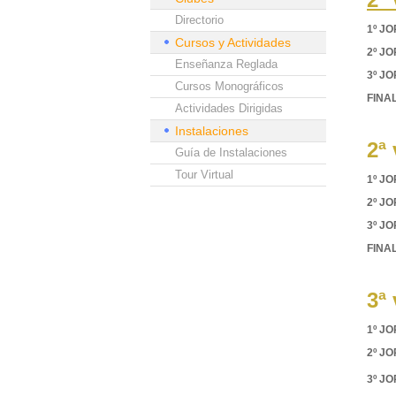
Directorio
1º J
Cursos y Actividades
2º J
Enseñanza Reglada
3º J
Cursos Monográficos
FINAL
Actividades Dirigidas
Instalaciones
2ª
Guía de Instalaciones
Tour Virtual
1º J
2º J
3º J
FINAL
3ª
1º J
2º J
3º J