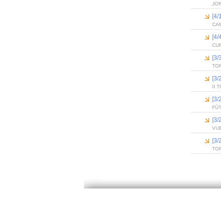
JOR
[4
CA
[4/
CU
[3/
TO
[3/
II 
[3/
FÚ
[3/
VU
[3
TO