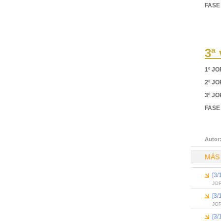
FASE
3ª
1º J
2º J
3º J
FASE
Autor
MÁS
[3
JO
[3
JO
[3