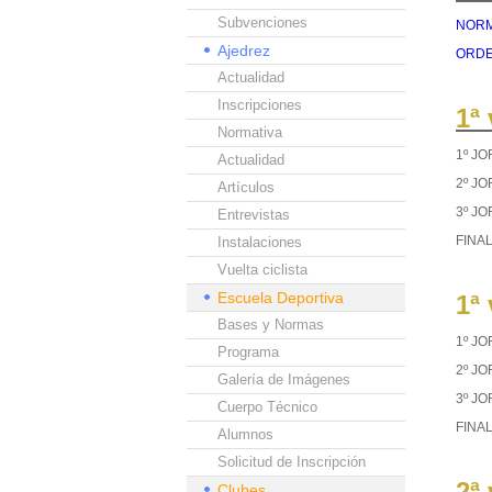
Subvenciones
NORMA
Ajedrez
ORDEN
Actualidad
Inscripciones
1ª
Normativa
1º J
Actualidad
2º J
Artículos
3º J
Entrevistas
FINA
Instalaciones
Vuelta ciclista
Escuela Deportiva
1ª
Bases y Normas
1º J
Programa
2º J
Galería de Imágenes
3º J
Cuerpo Técnico
FINA
Alumnos
Solicitud de Inscripción
2ª
Clubes