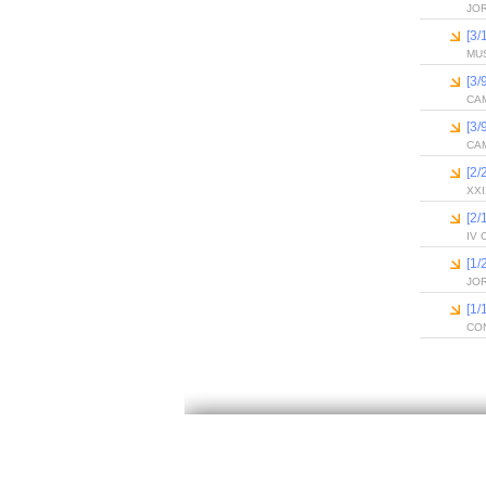
JO
[3
MU
[3
CA
[3
CA
[2/
XX
[2
IV 
[1
JO
[1
CO