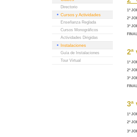
Directorio
1º J
Cursos y Actividades
2º J
Enseñanza Reglada
3º J
Cursos Monográficos
FINAL
Actividades Dirigidas
Instalaciones
2ª
Guía de Instalaciones
Tour Virtual
1º J
2º J
3º J
FINAL
3ª
1º J
2º J
3º J