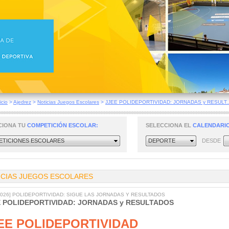
icio
>
Ajedrez
>
Noticias Juegos Escolares
>
JJEE POLIDEPORTIVIDAD: JORNADAS y RESULT..
CIONA TU
COMPETICIÓN ESCOLAR:
SELECCIONA EL
CALENDARIO
TICIONES ESCOLARES
DEPORTE
DESDE
ICIAS JUEGOS ESCOLARES
/2026] POLIDEPORTIVIDAD: SIGUE LAS JORNADAS Y RESULTADOS
E POLIDEPORTIVIDAD: JORNADAS y RESULTADOS
EE POLIDEPORTIVIDAD