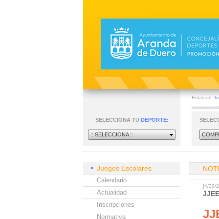
Estas en:
In
SELECCIONA TU
DEPORTE:
SELEC
:: SELECCIONA ::
COMPE
Juegos Escolares
NOT
Calendario
[4/30
Actualidad
JJE
Inscripciones
JJ
Normativa