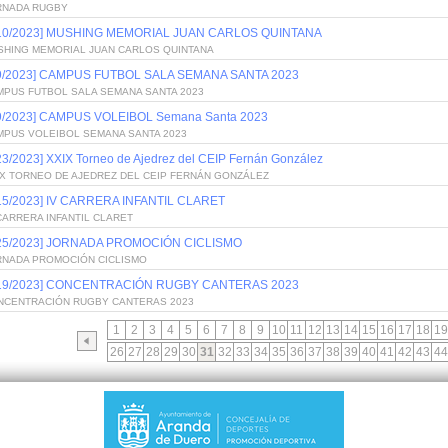
RNADA RUGBY
/10/2023] MUSHING MEMORIAL JUAN CARLOS QUINTANA
SHING MEMORIAL JUAN CARLOS QUINTANA
/9/2023] CAMPUS FUTBOL SALA SEMANA SANTA 2023
MPUS FUTBOL SALA SEMANA SANTA 2023
/9/2023] CAMPUS VOLEIBOL Semana Santa 2023
MPUS VOLEIBOL SEMANA SANTA 2023
23/2023] XXIX Torneo de Ajedrez del CEIP Fernán González
IX TORNEO DE AJEDREZ DEL CEIP FERNÁN GONZÁLEZ
/15/2023] IV CARRERA INFANTIL CLARET
CARRERA INFANTIL CLARET
/25/2023] JORNADA PROMOCIÓN CICLISMO
RNADA PROMOCIÓN CICLISMO
/19/2023] CONCENTRACIÓN RUGBY CANTERAS 2023
NCENTRACIÓN RUGBY CANTERAS 2023
1
2
3
4
5
6
7
8
9
10
11
12
13
14
15
16
17
18
19
26
27
28
29
30
31
32
33
34
35
36
37
38
39
40
41
42
43
44