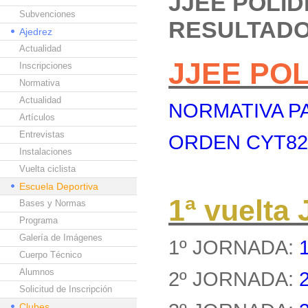
JJEE POLI
Subvenciones
RESULTAD
Ajedrez
Actualidad
JJEE PO
Inscripciones
Normativa
Actualidad
NORMATIVA PA
Artículos
Entrevistas
ORDEN CYT8262
Instalaciones
Vuelta ciclista
Escuela Deportiva
1ª vuelt
Bases y Normas
Programa
Galería de Imágenes
1º JORNADA:
Cuerpo Técnico
Alumnos
2º JORNADA:
Solicitud de Inscripción
Clubes