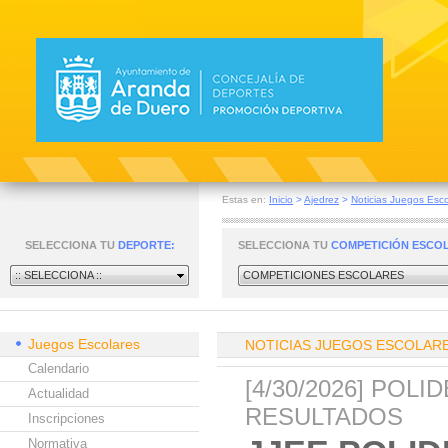
Estas en:
Inicio
>
Ajedrez
>
Noticias Juegos Esco
SELECCIONA TU
DEPORTE:
SELECCIONA TU
COMPETICIÓN ESCO
:: SELECCIONA ::
COMPETICIONES ESCOLARES
Juegos Escolares
NOTICIAS JUEGOS ESCOLAR
Calendario
[4/30/2026] POL
Actualidad
RESULTADOS
Inscripciones
Normativa