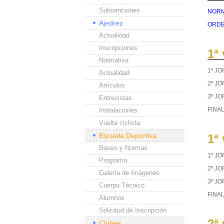
Subvenciones
NORMA
Ajedrez
ORDEN
Actualidad
Inscripciones
1ª
Normativa
1º J
Actualidad
2º J
Artículos
3º J
Entrevistas
FINA
Instalaciones
Vuelta ciclista
Escuela Deportiva
1ª
Bases y Normas
1º J
Programa
2º J
Galería de Imágenes
3º J
Cuerpo Técnico
FINA
Alumnos
Solicitud de Inscripción
2ª
Clubes