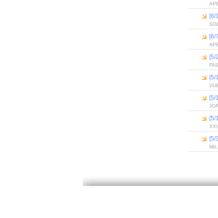
APE
[6
SO
[6
AP
[5
FA
[5
VU
[5
JO
[5
XXV
[5/
MI