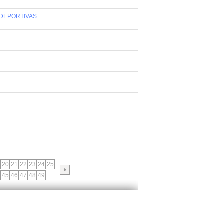
S DEPORTIVAS
20
21
22
23
24
25
45
46
47
48
49