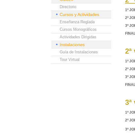
Directorio
1º J
Cursos y Actividades
2º J
Enseñanza Reglada
3º J
Cursos Monográficos
FINAL
Actividades Dirigidas
Instalaciones
2ª
Guía de Instalaciones
Tour Virtual
1º J
2º J
3º J
FINAL
3ª
1º J
2º J
3º J