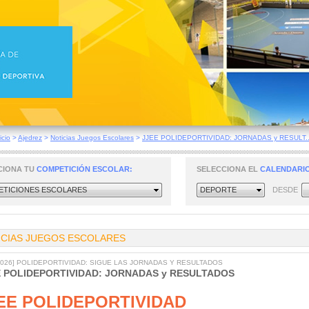
icio
>
Ajedrez
>
Noticias Juegos Escolares
>
JJEE POLIDEPORTIVIDAD: JORNADAS y RESULT..
CIONA TU
COMPETICIÓN ESCOLAR:
SELECCIONA EL
CALENDARIO
TICIONES ESCOLARES
DEPORTE
DESDE
ICIAS JUEGOS ESCOLARES
/2026] POLIDEPORTIVIDAD: SIGUE LAS JORNADAS Y RESULTADOS
E POLIDEPORTIVIDAD: JORNADAS y RESULTADOS
EE POLIDEPORTIVIDAD