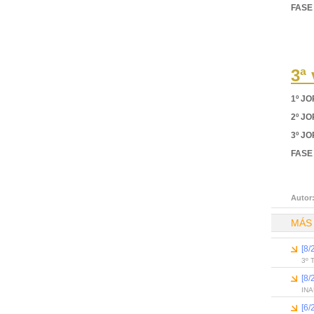
FASE
3ª
1º J
2º J
3º J
FASE
Autor
MÁS
[8
3º 
[8
IN
[6