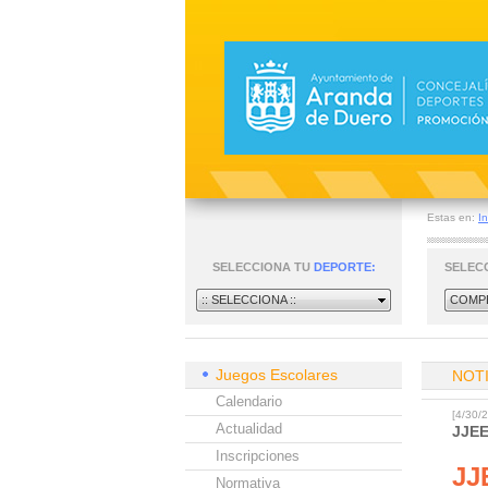
Estas en:
In
SELECCIONA TU
DEPORTE:
SELEC
:: SELECCIONA ::
COMPE
Juegos Escolares
NOT
Calendario
[4/30
Actualidad
JJE
Inscripciones
JJ
Normativa