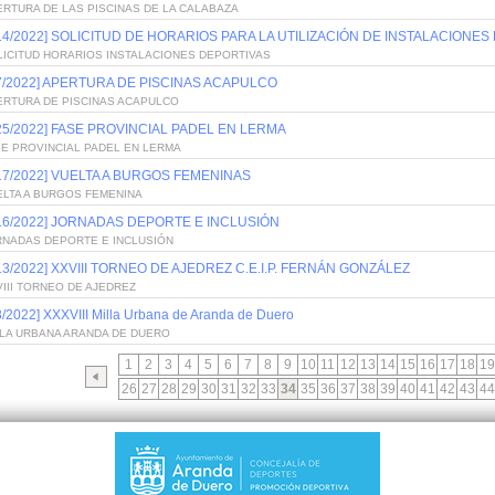
RTURA DE LAS PISCINAS DE LA CALABAZA
/14/2022] SOLICITUD DE HORARIOS PARA LA UTILIZACIÓN DE INSTALACIONE
LICITUD HORARIOS INSTALACIONES DEPORTIVAS
/7/2022] APERTURA DE PISCINAS ACAPULCO
ERTURA DE PISCINAS ACAPULCO
/25/2022] FASE PROVINCIAL PADEL EN LERMA
SE PROVINCIAL PADEL EN LERMA
/17/2022] VUELTA A BURGOS FEMENINAS
ELTA A BURGOS FEMENINA
/16/2022] JORNADAS DEPORTE E INCLUSIÓN
RNADAS DEPORTE E INCLUSIÓN
/13/2022] XXVIII TORNEO DE AJEDREZ C.E.I.P. FERNÁN GONZÁLEZ
III TORNEO DE AJEDREZ
3/2022] XXXVIII Milla Urbana de Aranda de Duero
LLA URBANA ARANDA DE DUERO
1
2
3
4
5
6
7
8
9
10
11
12
13
14
15
16
17
18
19
26
27
28
29
30
31
32
33
34
35
36
37
38
39
40
41
42
43
44