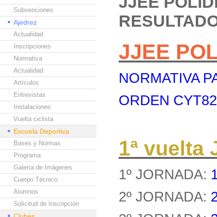
JJEE POLI
Subvenciones
RESULTAD
Ajedrez
Actualidad
JJEE PO
Inscripciones
Normativa
Actualidad
NORMATIVA PA
Artículos
Entrevistas
ORDEN CYT8262
Instalaciones
Vuelta ciclista
Escuela Deportiva
1ª vuelt
Bases y Normas
Programa
Galería de Imágenes
1º JORNADA:
Cuerpo Técnico
Alumnos
2º JORNADA:
Solicitud de Inscripción
Clubes