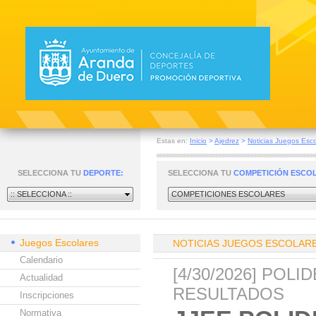
Estas en:
Inicio
>
Ajedrez
>
Noticias Juegos Esco
SELECCIONA TU
DEPORTE:
SELECCIONA TU
COMPETICIÓN ESCO
:: SELECCIONA ::
COMPETICIONES ESCOLARES
Juegos Escolares
NOTICIAS JUEGOS ESCOLAR
Calendario
[4/30/2026] POL
Actualidad
RESULTADOS
Inscripciones
Normativa