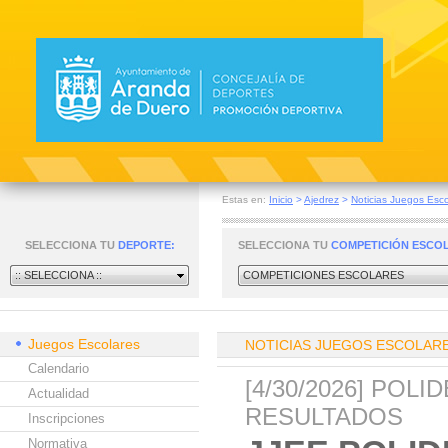
Estas en:
Inicio
>
Ajedrez
>
Noticias Juegos Esco
SELECCIONA TU
DEPORTE:
SELECCIONA TU
COMPETICIÓN ESCO
:: SELECCIONA ::
COMPETICIONES ESCOLARES
Juegos Escolares
NOTICIAS JUEGOS ESCOLAR
Calendario
[4/30/2026] POL
Actualidad
RESULTADOS
Inscripciones
Normativa