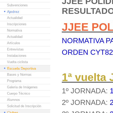
JJEE POLI
Subvenciones
RESULTAD
Ajedrez
Actualidad
JJEE PO
Inscripciones
Normativa
Actualidad
NORMATIVA PA
Artículos
Entrevistas
ORDEN CYT8262
Instalaciones
Vuelta ciclista
Escuela Deportiva
1ª vuelt
Bases y Normas
Programa
Galería de Imágenes
1º JORNADA:
Cuerpo Técnico
Alumnos
2º JORNADA:
Solicitud de Inscripción
Clubes