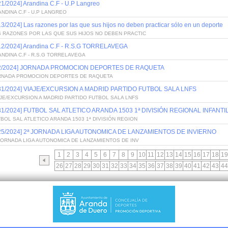
21/2024] Arandina C.F - U.P Langreo
NDINA C.F - U.P LANGREO
13/2024] Las razones por las que sus hijos no deben practicar sólo en un deporte
S RAZONES POR LAS QUE SUS HIJOS NO DEBEN PRACTIC
/12/2024] Arandina C.F - R.S.G TORRELAVEGA
NDINA C.F - R.S.G TORRELAVEGA
/2/2024] JORNADA PROMOCION DEPORTES DE RAQUETA
RNADA PROMOCION DEPORTES DE RAQUETA
/31/2024] VIAJE/EXCURSION A MADRID PARTIDO FUTBOL SALA LNFS
JE/EXCURSION A MADRID PARTIDO FUTBOL SALA LNFS
/31/2024] FUTBOL SAL ATLETICO ARANDA 1503 1ª DIVISIÓN REGIONAL INFANTI
BOL SAL ATLETICO ARANDA 1503 1ª DIVISIÓN REGION
/25/2024] 2ª JORNADA LIGA AUTONOMICA DE LANZAMIENTOS DE INVIERNO
JORNADA LIGA AUTONOMICA DE LANZAMIENTOS DE INV
1
2
3
4
5
6
7
8
9
10
11
12
13
14
15
16
17
18
19
26
27
28
29
30
31
32
33
34
35
36
37
38
39
40
41
42
43
44