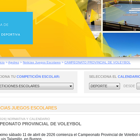
icio
>
Ajedrez
>
Noticias Juegos Escolares
>
CAMPEONATO PROVINCIAL DE VOLEYBOL
CIONA TU
COMPETICIÓN ESCOLAR:
SELECCIONA EL
CALENDARIO
TICIONES ESCOLARES
DEPORTE
DESDE
ICIAS JUEGOS ESCOLARES
/2026] NORMATIVA Y CALENDARIO
PEONATO PROVINCIAL DE VOLEYBOL
óximo sábado 11 de abril de 2026 comienza el Campeonato Provincial de Voleibol con
uis Talamillo, en Burgos.