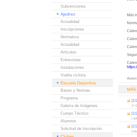
Subvenciones
Ajedrez
Más i
Actualidad
Norma
Inscripciones
Calen
Normativa
Calend
Actualidad
Calend
Artículos
Segui
Entrevistas
Calend
https:
Instalaciones
Vuelta ciclista
Autor
Escuela Deportiva
MÁS
Bases y Normas
Programa
[2
Galería de Imágenes
1ª 
Cuerpo Técnico
[2
I 
Alumnos
[2/
Solicitud de Inscripción
LIG
Clubes