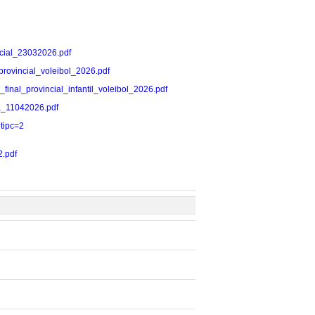
incial_23032026.pdf
l_provincial_voleibol_2026.pdf
se_final_provincial_infantil_voleibol_2026.pdf
ada_11042026.pdf
?tipc=2
2.pdf