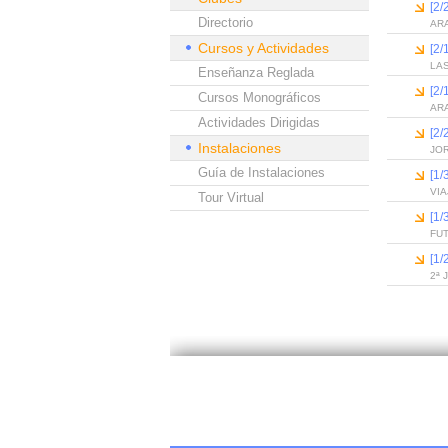
[2/
Directorio
ARA
Cursos y Actividades
[2/
LA
Enseñanza Reglada
[2
Cursos Monográficos
ARA
Actividades Dirigidas
[2
Instalaciones
JO
Guía de Instalaciones
[1
VIA
Tour Virtual
[1
FUT
[1
2ª 