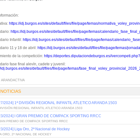
nformación:
tiva:
https://idj.burgos.es/sites/default/files/file/page/temas/normativa_voley_prov
dario:
https://idj.burgos.es/sites/default/files/file/page/temas/calendario_fase_fina
ario Infantil:
https://idj.burgos.es/sites/default/files/file/page/temas/calendario_fa
ario 11 y 18 de abril:
https://idj.burgos.es/sites/default/files/file/page/temas/jorn
miento de la competición:
https://deportes.diputaciondeburgos.es//vercompeti.php
ario fase final alevín, cadete y juvenil:
//idj.burgos.es/sites/default/files/file/page/temas/fase_final_voley_provincial_2026_
:
ARANDACTIVA
 NOTICIAS
/27/2024] 1ª DIVISIÓN REGIONAL INFANTIL ATLETICO ARANDA 1503
DIVISIÓN REGIONAL INFANTIL ATLETICO ARANDA 1503
/23/2024] I GRAN PREMIO DE COMPACK SPORTING RRCC
GRAN PREMIO DE COMPACK SPORTING RRCC
23/2024] Liga Oro, 2ª Nacional de Hockey
A ORO, 2ª NACIONAL DE HOCKEY