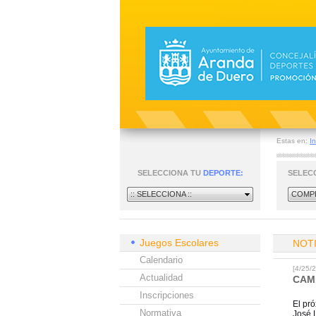
Estas en:
In
SELECCIONA TU
DEPORTE:
SELEC
:: SELECCIONA ::
COMPE
Juegos Escolares
NOT
Calendario
[4/25
Actualidad
CAM
Inscripciones
El pr
Normativa
José L