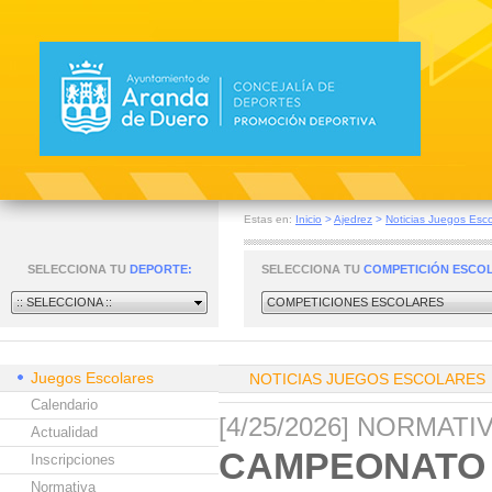
Estas en:
Inicio
>
Ajedrez
>
Noticias Juegos Esco
SELECCIONA TU
DEPORTE:
SELECCIONA TU
COMPETICIÓN ESCO
:: SELECCIONA ::
COMPETICIONES ESCOLARES
Juegos Escolares
NOTICIAS JUEGOS ESCOLARES
Calendario
[4/25/2026] NORMAT
Actualidad
CAMPEONATO 
Inscripciones
Normativa