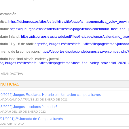
nformación:
tiva:
https://idj.burgos.es/sites/default/files/file/page/temas/normativa_voley_prov
dario:
https://idj.burgos.es/sites/default/files/file/page/temas/calendario_fase_fina
ario Infantil:
https://idj.burgos.es/sites/default/files/file/page/temas/calendario_fa
ario 11 y 18 de abril:
https://idj.burgos.es/sites/default/files/file/page/temas/jorn
miento de la competición:
https://deportes.diputaciondeburgos.es//vercompeti.php
ario fase final alevín, cadete y juvenil:
//idj.burgos.es/sites/default/files/file/page/temas/fase_final_voley_provincial_2026_
:
ARANDACTIVA
 NOTICIAS
20/2022] Juegos Escolares Horario e información campo a traves
RNADA CAMPO A TRAVÉS 23 DE ENERO DE 2021
15/2022] Juegos escolares Jornada 6
NADA 6 DEL 15 DE ENERO 2022
/21/2021] 2ª Jornada de Campo a través
LIDEPORTIVIDAD