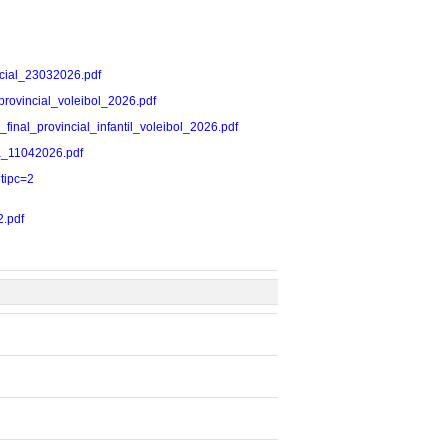
incial_23032026.pdf
l_provincial_voleibol_2026.pdf
se_final_provincial_infantil_voleibol_2026.pdf
ada_11042026.pdf
?tipc=2
2.pdf