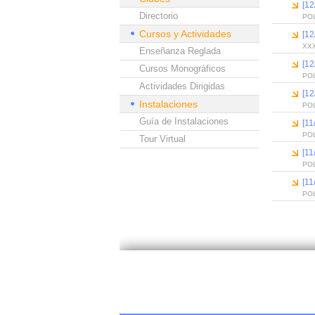
[12
Directorio
PO
Cursos y Actividades
[12
XX
Enseñanza Reglada
[12
Cursos Monográficos
PO
Actividades Dirigidas
[12
Instalaciones
PO
Guía de Instalaciones
[11
PO
Tour Virtual
[11
PO
[11
PO