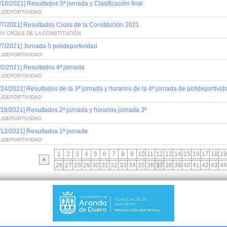
/16/2021] Resultados 5ª jornada y Clasificación final
LIDEPORTIVIDAD
/7/2021] Resultados Cross de la Constitución 2021
XV CROSS DE LA CONSTITUCIÓN
/7/2021] Jornada 5 polideportividad
LIDEPORTIVIDAD
/2/2021] Resultados 4ª jornada
LIDEPORTIVIDAD
/24/2021] Resultados de la 3ª jornada y horarios de la 4ª jornada de polideportivid
LIDEPORTIVIDAD
/18/2021] Resultados 2ª jornada y horarios jornada 3ª
LIDEPORTIVIDAD
/12/2021] Resultados 1ª jornada
LIDEPORTIVIDAD
1
2
3
4
5
6
7
8
9
10
11
12
13
14
15
16
17
18
19
26
27
28
29
30
31
32
33
34
35
36
37
38
39
40
41
42
43
44