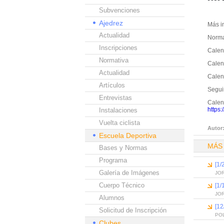
Subvenciones
Ajedrez
Más i
Actualidad
Norma
Inscripciones
Calen
Normativa
Calend
Actualidad
Calend
Artículos
Segui
Entrevistas
Calend
https:
Instalaciones
Vuelta ciclista
Autor
Escuela Deportiva
MÁS
Bases y Normas
Programa
[1/
Galería de Imágenes
JO
Cuerpo Técnico
[1/
JOR
Alumnos
[12
Solicitud de Inscripción
PO
Clubes