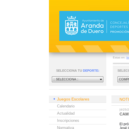
Estas en:
In
SELECCIONA TU
DEPORTE:
SELEC
:: SELECCIONA ::
COMPE
Juegos Escolares
NOT
Calendario
[4/25
Actualidad
CAM
Inscripciones
El pr
Normativa
José L