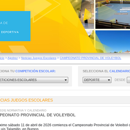
icio
>
Ajedrez
>
Noticias Juegos Escolares
>
CAMPEONATO PROVINCIAL DE VOLEYBOL
CIONA TU
COMPETICIÓN ESCOLAR:
SELECCIONA EL
CALENDARIO
TICIONES ESCOLARES
DEPORTE
DESDE
ICIAS JUEGOS ESCOLARES
/2026] NORMATIVA Y CALENDARIO
PEONATO PROVINCIAL DE VOLEYBOL
óximo sábado 11 de abril de 2026 comienza el Campeonato Provincial de Voleibol con
uis Talamillo, en Burgos.