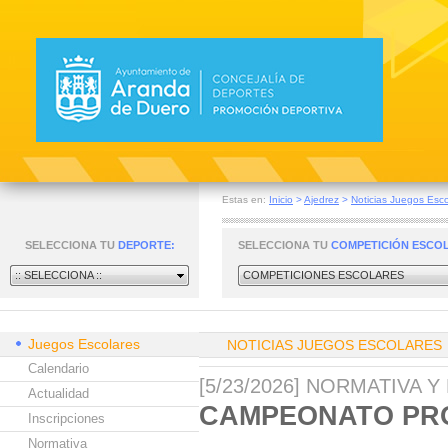
Estas en:
Inicio
>
Ajedrez
>
Noticias Juegos Esco
SELECCIONA TU
DEPORTE:
SELECCIONA TU
COMPETICIÓN ESCO
:: SELECCIONA ::
COMPETICIONES ESCOLARES
Juegos Escolares
NOTICIAS JUEGOS ESCOLARES
Calendario
[5/23/2026] NORMATIVA 
Actualidad
CAMPEONATO PR
Inscripciones
Normativa