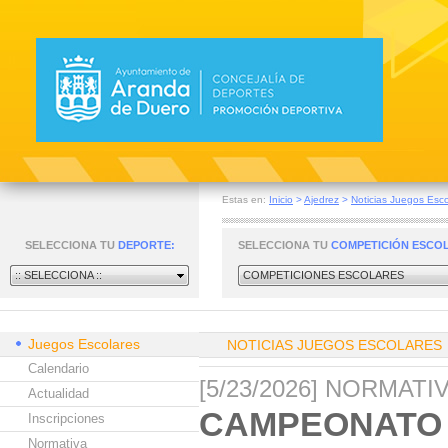
Estas en:
Inicio
>
Ajedrez
>
Noticias Juegos Esco
SELECCIONA TU
DEPORTE:
SELECCIONA TU
COMPETICIÓN ESCO
:: SELECCIONA ::
COMPETICIONES ESCOLARES
Juegos Escolares
NOTICIAS JUEGOS ESCOLARES
Calendario
[5/23/2026] NORMAT
Actualidad
CAMPEONATO 
Inscripciones
Normativa