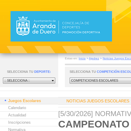
Estas en:
Inicio
>
Ajedrez
>
Noticias Juegos Esco
SELECCIONA TU
DEPORTE:
SELECCIONA TU
COMPETICIÓN ESCO
:: SELECCIONA ::
COMPETICIONES ESCOLARES
Juegos Escolares
NOTICIAS JUEGOS ESCOLARES
Calendario
[5/30/2026] NORMAT
Actualidad
CAMPEONATO 
Inscripciones
Normativa