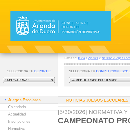
Estas en:
Inicio
>
Ajedrez
>
Noticias Juegos Esco
SELECCIONA TU
DEPORTE:
SELECCIONA TU
COMPETICIÓN ESCO
:: SELECCIONA ::
COMPETICIONES ESCOLARES
Juegos Escolares
NOTICIAS JUEGOS ESCOLARES
Calendario
[5/30/2026] NORMATIVA 
Actualidad
CAMPEONATO PR
Inscripciones
Normativa