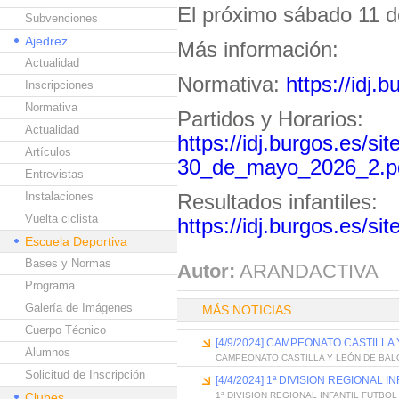
El próximo sábado 11 d
Subvenciones
Ajedrez
Más información:
Actualidad
Normativa:
https://idj.
Inscripciones
Normativa
Partidos y Horarios:
Actualidad
https://idj.burgos.es/si
Artículos
30_de_mayo_2026_2.p
Entrevistas
Instalaciones
Resultados infantiles:
Vuelta ciclista
https://idj.burgos.es/s
Escuela Deportiva
Bases y Normas
Autor:
ARANDACTIVA
Programa
Galería de Imágenes
MÁS NOTICIAS
Cuerpo Técnico
[4/9/2024] CAMPEONATO CASTILL
Alumnos
CAMPEONATO CASTILLA Y LEÓN DE BA
Solicitud de Inscripción
[4/4/2024] 1ª DIVISION REGIONAL 
Clubes
1ª DIVISION REGIONAL INFANTIL FUTBOL