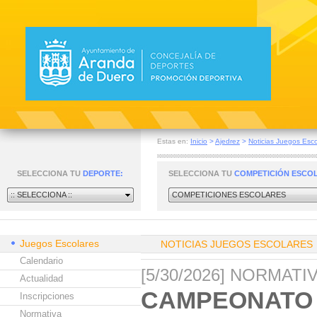
Estas en:
Inicio
>
Ajedrez
>
Noticias Juegos Esco
SELECCIONA TU
DEPORTE:
SELECCIONA TU
COMPETICIÓN ESCO
:: SELECCIONA ::
COMPETICIONES ESCOLARES
Juegos Escolares
NOTICIAS JUEGOS ESCOLARES
Calendario
[5/30/2026] NORMAT
Actualidad
CAMPEONATO 
Inscripciones
Normativa