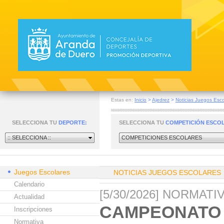
Estas en:
Inicio
>
Ajedrez
>
Noticias Juegos Esco
SELECCIONA TU
DEPORTE:
SELECCIONA TU
COMPETICIÓN ESCO
:: SELECCIONA ::
COMPETICIONES ESCOLARES
Juegos Escolares
NOTICIAS JUEGOS ESCOLARES
Calendario
[5/30/2026] NORMAT
Actualidad
CAMPEONATO 
Inscripciones
Normativa