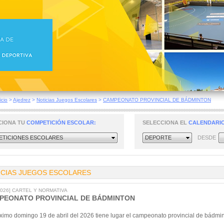
icio
>
Ajedrez
>
Noticias Juegos Escolares
>
CAMPEONATO PROVINCIAL DE BÁDMINTON
CIONA TU
COMPETICIÓN ESCOLAR:
SELECCIONA EL
CALENDARIO
TICIONES ESCOLARES
DEPORTE
DESDE
ICIAS JUEGOS ESCOLARES
/2026] CARTEL Y NORMATIVA
PEONATO PROVINCIAL DE BÁDMINTON
ximo domingo 19 de abril del 2026 tiene lugar el campeonato provincial de bádmint