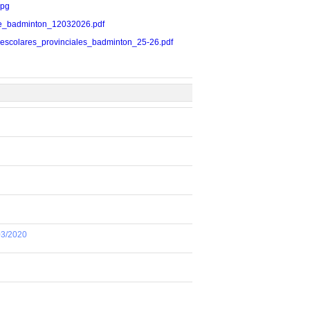
jpg
al_de_badminton_12032026.pdf
egos_escolares_provinciales_badminton_25-26.pdf
03/2020