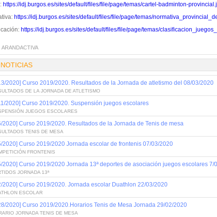
l:
https://idj.burgos.es/sites/default/files/file/page/temas/cartel-badminton-provincial.
tiva:
https://idj.burgos.es/sites/default/files/file/page/temas/normativa_provinci
icación:
https://idj.burgos.es/sites/default/files/file/page/temas/clasificacion_ju
:
ARANDACTIVA
 NOTICIAS
13/2020] Curso 2019/2020. Resultados de la Jornada de atletismo del 08/03/2020
SULTADOS DE LA JORNADA DE ATLETISMO
11/2020] Curso 2019/2020. Suspensión juegos escolares
SPENSIÓN JUEGOS ESCOLARES
6/2020] Curso 2019/2020. Resultados de la Jornada de Tenis de mesa
SULTADOS TENIS DE MESA
5/2020] Curso 2019/2020 Jornada escolar de frontenis 07/03/2020
MPETICIÓN FRONTENIS
5/2020] Curso 2019/2020 Jornada 13ª deportes de asociación juegos escolares 7/
TIDOS JORNADA 13ª
2/2020] Curso 2019/2020. Jornada escolar Duathlon 22/03/2020
ATHLON ESCOLAR
28/2020] Curso 2019/2020.Horarios Tenis de Mesa Jornada 29/02/2020
RARIO JORNADA TENIS DE MESA