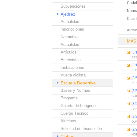
Carte
Subvenciones
Norma
Ajedrez
Clasif
Actualidad
Inscripciones
Autor
Normativa
MÁS
Actualidad
Artículos
[3/
RE
Entrevistas
[3/
Instalaciones
SU
Vuelta ciclista
[3/
Escuela Deportiva
RE
Bases y Normas
[3/
CO
Programa
[3/
Galería de Imágenes
PAR
Cuerpo Técnico
[3/
Alumnos
DU
Solicitud de Inscripción
[2/
HO
Clubes