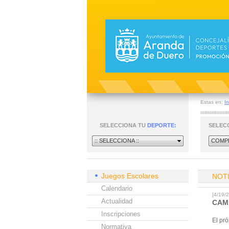
Estas en:
In
SELECCIONA TU
DEPORTE:
SELEC
:: SELECCIONA ::
COMPE
Juegos Escolares
NOT
Calendario
[4/19
Actualidad
CAM
Inscripciones
El pró
Normativa