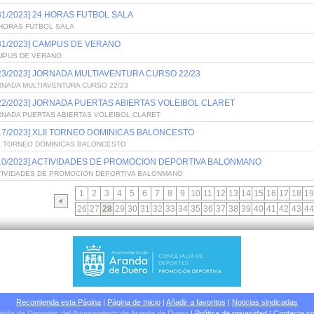
/31/2023] 24 HORAS FUTBOL SALA
 HORAS FUTBOL SALA
/31/2023] CAMPUS DE VERANO
MPUS DE VERANO
/23/2023] JORNADA MULTIAVENTURA CURSO 22/23
RNADA MULTIAVENTURA CURSO 22/23
/22/2023] JORNADA PUERTAS ABIERTAS VOLEIBOL CLARET
RNADA PUERTAS ABIERTAS VOLEIBOL CLARET
/17/2023] XLII TORNEO DOMINICAS BALONCESTO
II TORNEO DOMINICAS BALONCESTO
/10/2023] ACTIVIDADES DE PROMOCION DEPORTIVA BALONMANO
TIVIDADES DE PROMOCION DEPORTIVA BALONMANO
1
2
3
4
5
6
7
8
9
10
11
12
13
14
15
16
17
18
19
26
27
28
29
30
31
32
33
34
35
36
37
38
39
40
41
42
43
44
Recomienda esta Página
|
Página de Inicio
|
Añadir a favoritos
|
Noticias sindicadas
jalía de Deportes del Ayuntamiento de Aranda de Duero
|
Política de privacidad
|
Contacta co