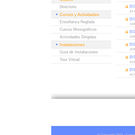
[5
Directorio
24
Cursos y Actividades
[5
Enseñanza Reglada
CA
Cursos Monográficos
[5
Actividades Dirigidas
JO
Instalaciones
[5
JO
Guía de Instalaciones
[5
Tour Virtual
XL
[5
AC
© Copyright 2002 - Conce