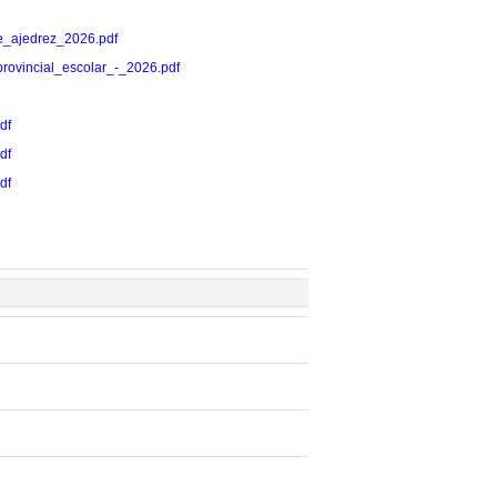
_de_ajedrez_2026.pdf
z_provincial_escolar_-_2026.pdf
df
df
df