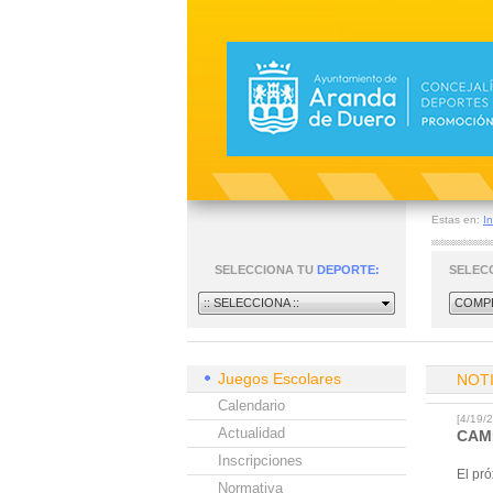
Estas en:
In
SELECCIONA TU
DEPORTE:
SELEC
:: SELECCIONA ::
COMPE
Juegos Escolares
NOT
Calendario
[4/19
Actualidad
CAM
Inscripciones
El pr
Normativa