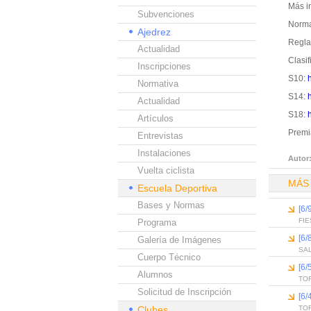
Más i
Subvenciones
Norma
Ajedrez
Regl
Actualidad
Clasif
Inscripciones
S10:
Normativa
S14:
Actualidad
S18:
Artículos
Premi
Entrevistas
Instalaciones
Autor
Vuelta ciclista
MÁS
Escuela Deportiva
Bases y Normas
[6
FI
Programa
[6
Galería de Imágenes
SAL
Cuerpo Técnico
[6
Alumnos
TOR
Solicitud de Inscripción
[6
Clubes
TO