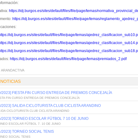
nformación:
tiva:
https://idj.burgos.es/sites/default/files/file/page/temas/normativa_provincial
amento:
https://idj.burgos.es/sites/default/files/file/page/temas/reglamento_ajedre
icaciones:
https://idj.burgos.es/sites/default/files/file/page/temas/ajedrez_clasificacion_sub10.p
https://idj.burgos.es/sites/default/files/file/page/temas/ajedrez_clasificacion_sub14.p
https://idj.burgos.es/sites/default/files/file/page/temas/ajedrez_clasificacion_sub18.p
ados:
https://idj.burgos.es/sites/default/files/file/page/temas/premiados_2.pdf
:
ARANDACTIVA
 NOTICIAS
/9/2023] FIESTA FIN CURSO ENTREGA DE PREMIOS CONCEJALÍA
ESTA FIN CURSO ENTREGA DE PREMIOS CONCEJALÍA
/8/2023] SALIDA CICLOTURISTA CLUB CICLISTA ARANDINO
IDA CICLOTURISTA CLUB CICLISTA ARANDINO
/5/2023] TORNEO ESCOLAR FÚTBOL 7 10 DE JUNIO
NEO ESCOLAR FÚTBOL 7. 10 DE JUNIO
/4/2023] TORNEO SOCIAL TENIS
RNEO SOCIAL TENIS