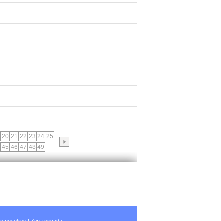
20
21
22
23
24
25
45
46
47
48
49
n nosotros
|
Zona privada