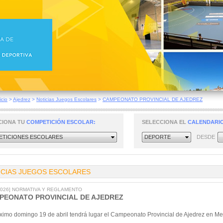
icio
>
Ajedrez
>
Noticias Juegos Escolares
>
CAMPEONATO PROVINCIAL DE AJEDREZ
CIONA TU
COMPETICIÓN ESCOLAR:
SELECCIONA EL
CALENDARIO
TICIONES ESCOLARES
DEPORTE
DESDE
ICIAS JUEGOS ESCOLARES
/2026] NORMATIVA Y REGLAMENTO
PEONATO PROVINCIAL DE AJEDREZ
óximo domingo 19 de abril tendrá lugar el Campeonato Provincial de Ajedrez en M