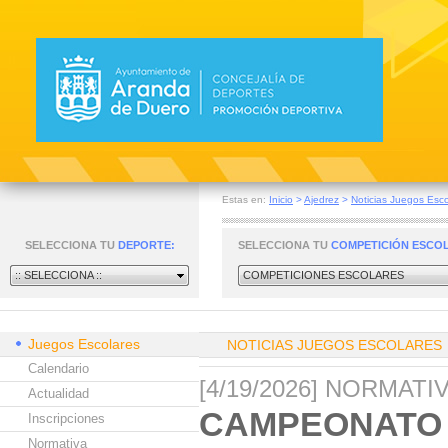
Estas en:
Inicio
>
Ajedrez
>
Noticias Juegos Esco
SELECCIONA TU
DEPORTE:
SELECCIONA TU
COMPETICIÓN ESCO
:: SELECCIONA ::
COMPETICIONES ESCOLARES
Juegos Escolares
NOTICIAS JUEGOS ESCOLARES
Calendario
[4/19/2026] NORMAT
Actualidad
CAMPEONATO 
Inscripciones
Normativa